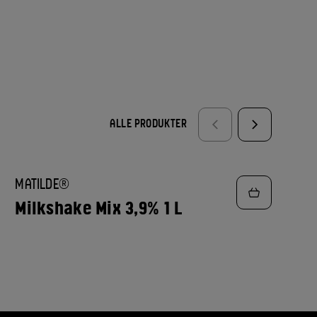
ALLE PRODUKTER
TILFØJ
MATILDE®
TIL
FAVORITTER
Milkshake Mix 3,9% 1 L