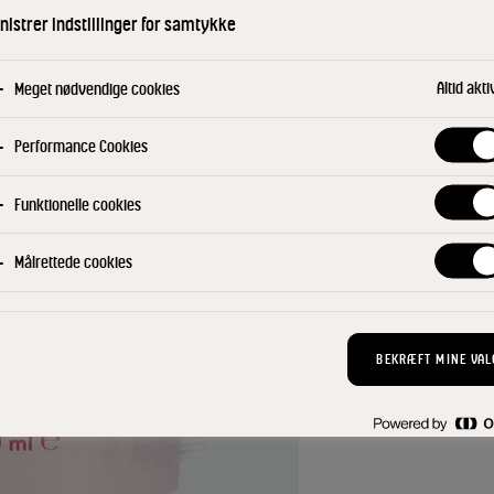
Forkæl dig selv e
istrer indstillinger for samtykke
iskold Matilde® Mi
eller kakao? Ryst
Altid akti
Meget nødvendige cookies
nyde på farten - R
Performance Cookies
KØB NU
Funktionelle cookies
Find din konsu
Målrettede cookies
BEKRÆFT MINE VAL