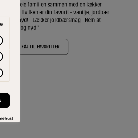
ller ryst hele familien sammen med en lækker
lkshake. Hvilken er din favorit - vanilje, jordbær
, drik og nyd! - Lækker jordbærsmag - Nem at
ve
yst, drik og nyd!"
TILFØJ TIL FAVORITTER
lent
G