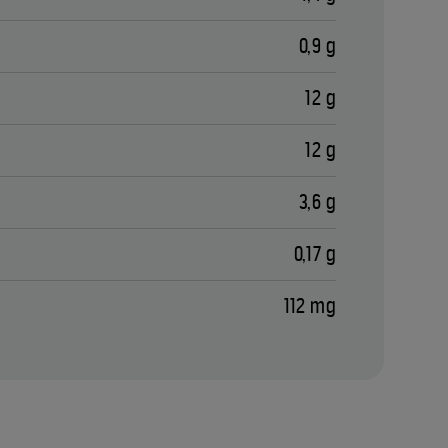
0,9 g
12 g
12 g
3,6 g
0,17 g
112 mg