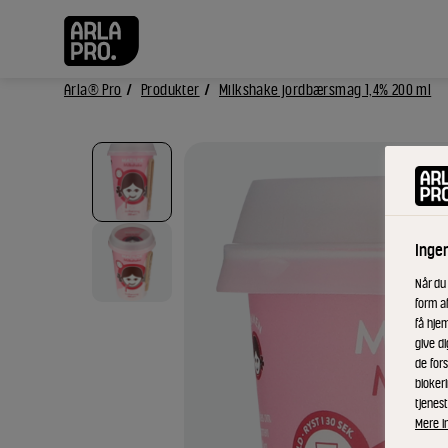
Arla® Pro
Produkter
Milkshake jordbærsmag 1,4% 200 ml
Inge
Når du
form a
få hjem
give di
de fors
bloker
tjenest
Mere i