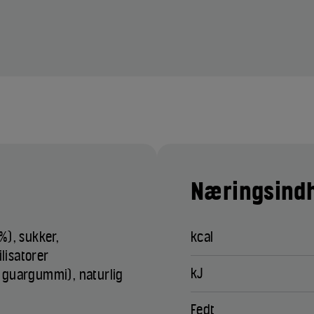
Næringsindh
%), sukker,
kcal
isatorer
kJ
 guargummi), naturlig
Fedt