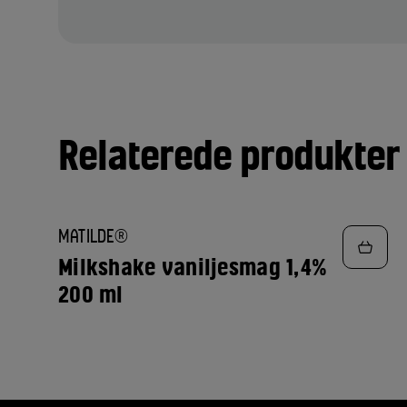
Relaterede produkter
TILFØJ
MATILDE®
TIL
FAVORITTER
Milkshake vaniljesmag 1,4%
200 ml