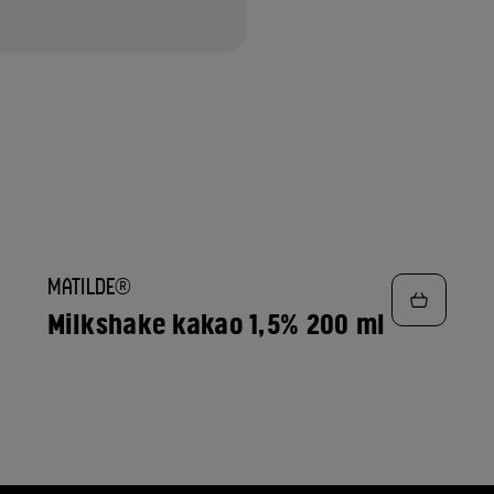
TILFØJ
MATILDE®
TIL
FAVORITTER
Milkshake kakao 1,5% 200 ml