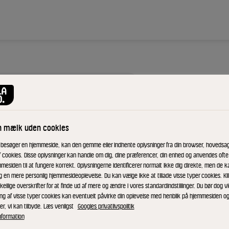
MATILDE®
Milk
n mælk uden cookies
jord
 besøger en hjemmeside, kan den gemme eller indhente oplysninger fra din browser, hovedsage
f cookies. Disse oplysninger kan handle om dig, dine præferencer, din enhed og anvendes ofte t
200 m
mesiden til at fungere korrekt. Oplysningerne identificerer normalt ikke dig direkte, men de k
g en mere personlig hjemmesideoplevelse. Du kan vælge ikke at tillade visse typer cookies. Kl
kellige overskrifter for at finde ud af mere og ændre i vores standardindstillinger. Du bør dog vi
ing af visse typer cookies kan eventuelt påvirke din oplevelse med henblik på hjemmesiden o
er, vi kan tilbyde. Læs venligst
Googles privatlivspolitik
ID: 63997 10x200 ml
nformation