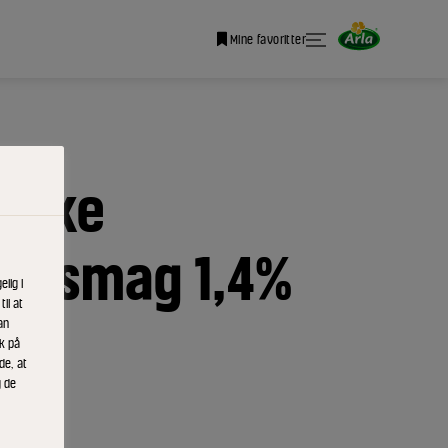
Mine favoritter
shake
bærsmag 1,4%
lig i
il at
l
an
ik på
de, at
g de