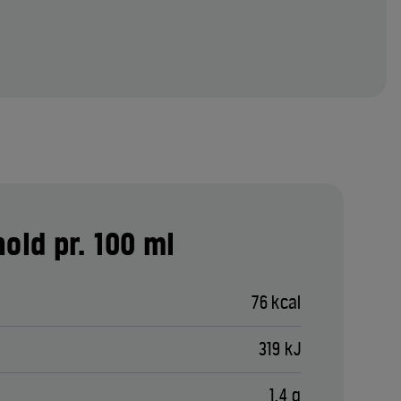
old pr. 100 ml
76 kcal
319 kJ
1,4 g