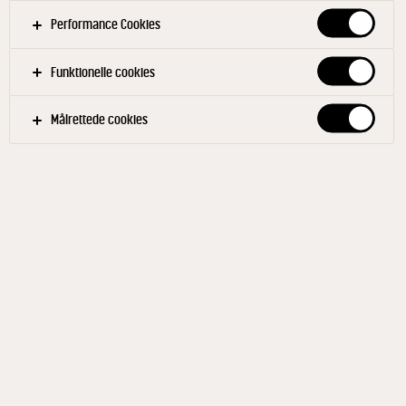
Performance Cookies
Funktionelle cookies
Målrettede cookies
RIBERHUS®
Mild Danbo 30+ 520 g
ID: 592223 12x520 g
Riberhus® 30+ er en mild ost med en balanceret
smag. Osten har et lavere fedtindhold uden at gå på
kompromis med den gode smag. Passer perfekt til