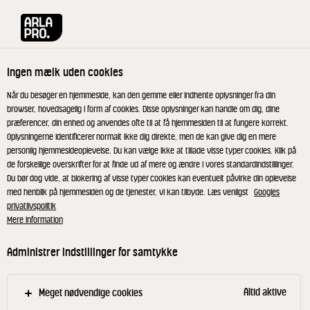
Arla® Pro
Produkter
Mild Danbo 30+ 520 g
Ingen mælk uden cookies
Når du besøger en hjemmeside, kan den gemme eller indhente oplysninger fra din
browser, hovedsagelig i form af cookies. Disse oplysninger kan handle om dig, dine
præferencer, din enhed og anvendes ofte til at få hjemmesiden til at fungere korrekt.
Oplysningerne identificerer normalt ikke dig direkte, men de kan give dig en mere
personlig hjemmesideoplevelse. Du kan vælge ikke at tillade visse typer cookies. Klik på
de forskellige overskrifter for at finde ud af mere og ændre i vores standardindstillinger.
Du bør dog vide, at blokering af visse typer cookies kan eventuelt påvirke din oplevelse
med henblik på hjemmesiden og de tjenester, vi kan tilbyde. Læs venligst
Googles
privatlivspolitik
Mere information
Administrer indstillinger for samtykke
Altid aktive
Meget nødvendige cookies