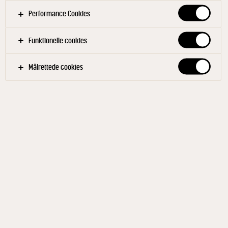
Performance Cookies
Funktionelle cookies
Målrettede cookies
RIBERHUS®
Danbo Lagret 45+ 200 g
ID: 48947 9x200 g
Riberhus® Lagret er en ekstra fyldig ost i skiver med
mere karakter og aroma. Lagres i mindst 16 uger for
at opnå sin fine balance mellem styrke, smag og