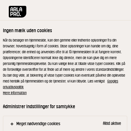
Arla® Pro
Produkter
Danbo Lagret 45+ 200 g
Ingen mælk uden cookies
Når du besøger en hjemmeside, kan den gemme eller indhente oplysninger fra din
browser, hovedsagelig i form af cookies. Disse oplysninger kan handle om dig, dine
præferencer, din enhed og anvendes ofte til at få hjemmesiden til at fungere korrekt.
Oplysningerne identificerer normalt ikke dig direkte, men de kan give dig en mere
personlig hjemmesideoplevelse. Du kan vælge ikke at tillade visse typer cookies. Klik på
de forskellige overskrifter for at finde ud af mere og ændre i vores standardindstillinger.
Du bør dog vide, at blokering af visse typer cookies kan eventuelt påvirke din oplevelse
med henblik på hjemmesiden og de tjenester, vi kan tilbyde. Læs venligst
Googles
privatlivspolitik
Mere information
Administrer indstillinger for samtykke
Altid aktive
Meget nødvendige cookies