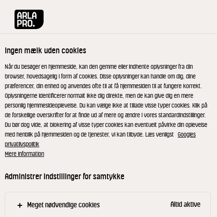
Arla® Pro
Pizza univers
Sådan tager du det perfekte pizzabillede ti
Ingen mælk uden cookies
Når du besøger en hjemmeside, kan den gemme eller indhente oplysninger fra din
browser, hovedsagelig i form af cookies. Disse oplysninger kan handle om dig, dine
præferencer, din enhed og anvendes ofte til at få hjemmesiden til at fungere korrekt.
Oplysningerne identificerer normalt ikke dig direkte, men de kan give dig en mere
personlig hjemmesideoplevelse. Du kan vælge ikke at tillade visse typer cookies. Klik på
de forskellige overskrifter for at finde ud af mere og ændre i vores standardindstillinger.
Du bør dog vide, at blokering af visse typer cookies kan eventuelt påvirke din oplevelse
med henblik på hjemmesiden og de tjenester, vi kan tilbyde. Læs venligst
Googles
privatlivspolitik
GUIDE TIL PIZZA-FOTOGRAFERING
Mere information
Sådan tager du det
Administrer indstillinger for samtykke
perfekte pizzabillede til
Instagram
Altid aktive
Meget nødvendige cookies