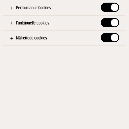
Performance Cookies
Funktionelle cookies
Målrettede cookies
UNIKA
Gnalling 70+ 135 g
ID: 58574 3x135 g
Kontrasternes ost Gnalling er vores første
dehydrerede ost. En lille ost med stor smag, der
smelter på tungen. Vores ostemester på Troldhede
Mejeri pusler om Gnalling. Vi vasker osten flere