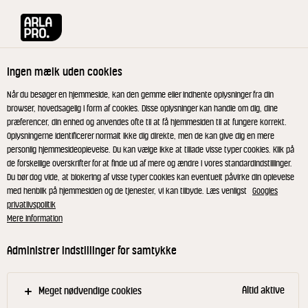
Arla® Pro
Produkter
Gnalling 70+ 135 g
Ingen mælk uden cookies
Når du besøger en hjemmeside, kan den gemme eller indhente oplysninger fra din
browser, hovedsagelig i form af cookies. Disse oplysninger kan handle om dig, dine
præferencer, din enhed og anvendes ofte til at få hjemmesiden til at fungere korrekt.
Oplysningerne identificerer normalt ikke dig direkte, men de kan give dig en mere
personlig hjemmesideoplevelse. Du kan vælge ikke at tillade visse typer cookies. Klik på
de forskellige overskrifter for at finde ud af mere og ændre i vores standardindstillinger.
Du bør dog vide, at blokering af visse typer cookies kan eventuelt påvirke din oplevelse
med henblik på hjemmesiden og de tjenester, vi kan tilbyde. Læs venligst
Googles
privatlivspolitik
Mere information
Administrer indstillinger for samtykke
Altid aktive
Meget nødvendige cookies