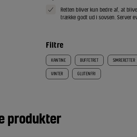
Retten bliver kun bedre af, at bli
trække godt ud i sovsen. Server ev
Filtre
KANTINE
BUFFETRET
SIMRERETTER
VINTER
GLUTENFRI
e produkter