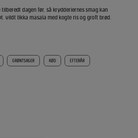
ve tilberedt dagen før, så krydderiernes smag kan
t. vildt tikka masala med kogte ris og groft brød.
GRØNTSAGER
KØD
EFTERÅR