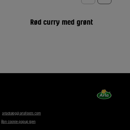
Rød curry med grønt
Ta
:
arladialog@arlafoods.com
|
Åbn cookie-popup igen