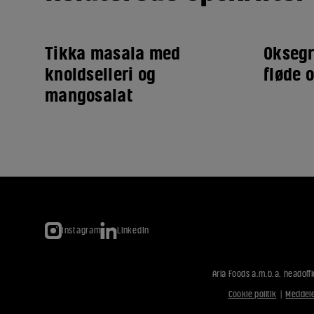
Tikka masala med
Oksegr
knoldselleri og
fløde 
mangosalat
Instagram
LinkedIn
Arla Foods a.m.b.a. headoffi
Cookie politik
|
Meddele