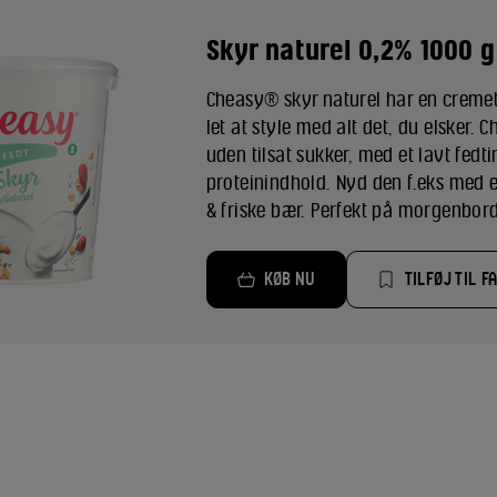
Skyr naturel 0,2% 1000 g
Cheasy® skyr naturel har en cremet
let at style med alt det, du elsker. 
uden tilsat sukker, med et lavt fedt
proteinindhold. Nyd den f.eks med 
& friske bær. Perfekt på morgenborde
KØB NU
TILFØJ TIL F