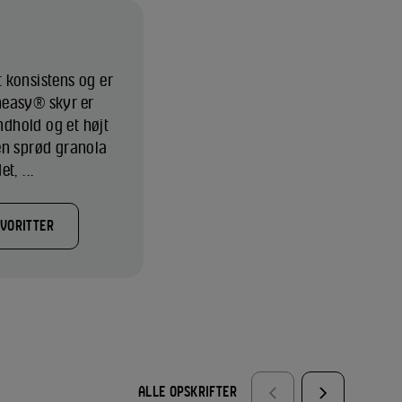
 konsistens og er
Cheasy® skyr er
indhold og et højt
en sprød granola
t, ...
AVORITTER
ALLE OPSKRIFTER