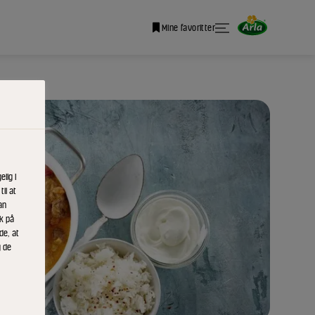
Mine favoritter
lig i
il at
an
ik på
de, at
g de