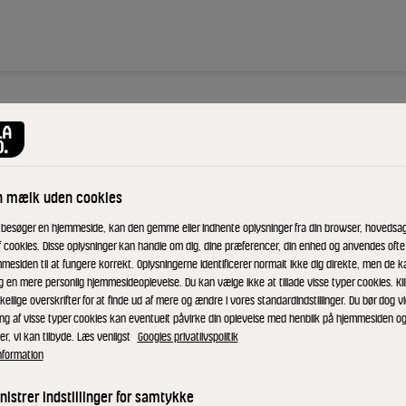
la
n mælk uden cookies
 besøger en hjemmeside, kan den gemme eller indhente oplysninger fra din browser, hovedsage
f cookies. Disse oplysninger kan handle om dig, dine præferencer, din enhed og anvendes ofte t
 Det er
mesiden til at fungere korrekt. Oplysningerne identificerer normalt ikke dig direkte, men de k
gere
g en mere personlig hjemmesideoplevelse. Du kan vælge ikke at tillade visse typer cookies. Kl
v og oplev at
kellige overskrifter for at finde ud af mere og ændre i vores standardindstillinger. Du bør dog vi
ing af visse typer cookies kan eventuelt påvirke din oplevelse med henblik på hjemmesiden o
g. Spis denne
er, vi kan tilbyde. Læs venligst
Googles privatlivspolitik
is eller
nformation
iskende at
istrer indstillinger for samtykke