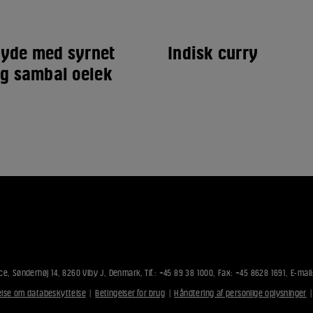
yde med syrnet
Indisk curry
og sambal oelek
ce, Sønderhøj 14, 8260 Viby J, Denmark, Tlf.: +45 89 38 1000, Fax: +45 8628 1691, E-mail
lse om databeskyttelse
|
Betingelser for brug
|
Håndtering af personlige oplysninger