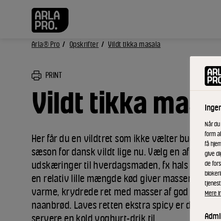
Arla® Pro
Opskrifter
Vildt tikka masala
PRINT
Vildt tikka masa
Inge
Når du
form a
Her får du en vildtret som ikke vælter budgettet.
få hjem
sæson for dansk vildt lige nu. Vælg en af de billi
give di
udskæringer til hverdagsmaden, fx hals eller bo
de fors
bloker
en relativ lille mængde kød giver masser af sma
tjenest
varme, krydrede ret med masser af god sovs til r
Mere i
naanbrød. Laves retten ekstra spicy er det forfr
Admin
servere en kold yoghurt-drik til.