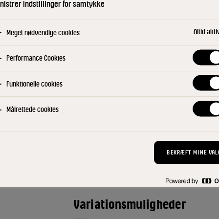
fond og kog retten i ca. 5 min. ud
istrer indstillinger for samtykke
grøntsagerne er møre og sovsen t
fiskesauce og krydderi.
Altid akti
Meget nødvendige cookies
"Chutney"
Performance Cookies
Bland æble, glaskål, eddike og kor
Funktionelle cookies
Anret i dybe tallerkener eller en sto
Målrettede cookies
Top op med chutney, hytteost og 
ved siden af.
BEKRÆFT MINE VAL
Serveringsforslag
Server fx med stegte ris eller grille
Variationsmuligheder