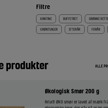
Filtre
KANTINE
BUFFETRET
GRØNNE RETT
GRØNTSAGER
EFTERÅR
FORÅR
e produkter
ALLE P
Økologisk Smør 200 g
Arla® ØKO smør er lavet af mælk fr
økologiske køer, der går på græs 