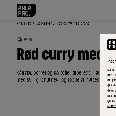
Arla® Pro
Opskrifter
Rød curry med grønt
PRINT
Rød curry med g
Inge
Når du
Kålrabi, porrer og kartofler tilberedt i rød curry
form a
med syrlig "chutney" og toppe af hytteost.
få hjem
give di
de fors
bloker
tjenest
Mere i