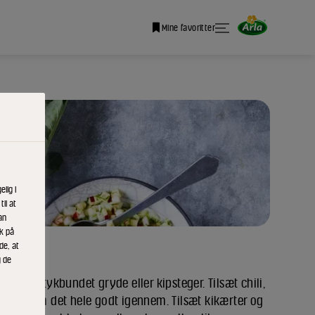
Mine favoritter
lig i
il at
an
ik på
de, at
g de
smør i en tykbundet gryde eller kipsteger. Tilsæt chili,
 og varm det hele godt igennem. Tilsæt kikærter og