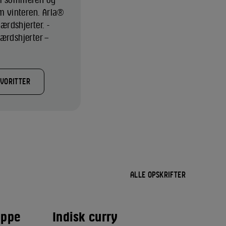
om vinteren. Arla®
rdshjerter. -
ærdshjerter –
AVORITTER
ALLE OPSKRIFTER
uppe
Indisk curry