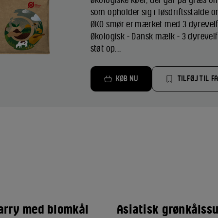
som opholder sig i løsdriftsstalde 
ØKO smør er mærket med 3 dyrevelfæ
Økologisk - Dansk mælk - 3 dyrevelf
støt op...
KØB NU
TILFØJ TIL F
arry med blomkål
Asiatisk grønkålss