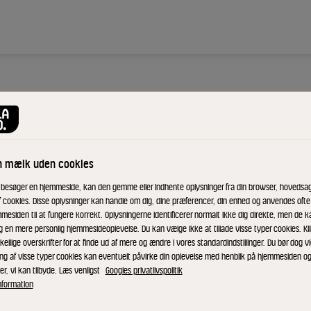
rønt
n mælk uden cookies
 besøger en hjemmeside, kan den gemme eller indhente oplysninger fra din browser, hovedsage
 og serveret
f cookies. Disse oplysninger kan handle om dig, dine præferencer, din enhed og anvendes ofte t
mesiden til at fungere korrekt. Oplysningerne identificerer normalt ikke dig direkte, men de k
g en mere personlig hjemmesideoplevelse. Du kan vælge ikke at tillade visse typer cookies. Kl
kellige overskrifter for at finde ud af mere og ændre i vores standardindstillinger. Du bør dog vi
ing af visse typer cookies kan eventuelt påvirke din oplevelse med henblik på hjemmesiden o
er, vi kan tilbyde. Læs venligst
Googles privatlivspolitik
Rist kartofler, kålrabi og porrer i 
nformation
hvidløg, karrypasta og fiskesauce