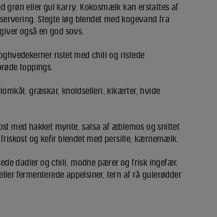
d grøn eller gul karry. Kokosmælk kan erstattes af
r servering. Stegte løg blendet med kogevand fra
 giver også en god sovs.
oghvedekerner ristet med chili og ristede
prøde toppings.
lomkål, græskar, knoldselleri, kikærter, hvide
eost med hakket mynte, salsa af æblemos og snittet
 friskost og kefir blendet med persille, kærnemælk.
de dadler og chili, modne pærer og frisk ingefær,
ller fermenterede appelsiner, tern af rå gulerødder