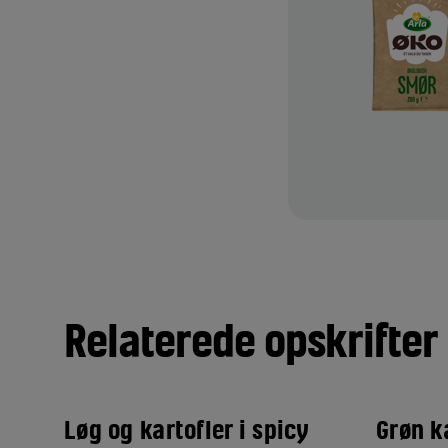
alater og pålægssalater, som
ærter, lasagne eller pizza. Prøv
 base for dressinger og ...
TILFØJ TIL FAVORITTER
Relaterede opskrifter
Løg og kartofler i spicy
Grøn k