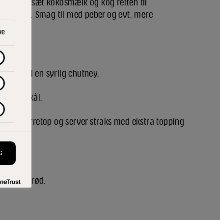
en låg. Tilsæt kokosmælk og kog retten til
yknet let. Smag til med peber og evt. mere
ve
iander til en syrlig chutney.
r, flad skål.
sprød porretop og server straks med ekstra topping
G
t, groft brød.