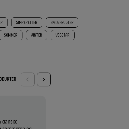
ER
SIMRERETTER
BÆLGFRUGTER
SOMMER
VINTER
VEGETAR
RODUKTER
a danske
om sommeren og