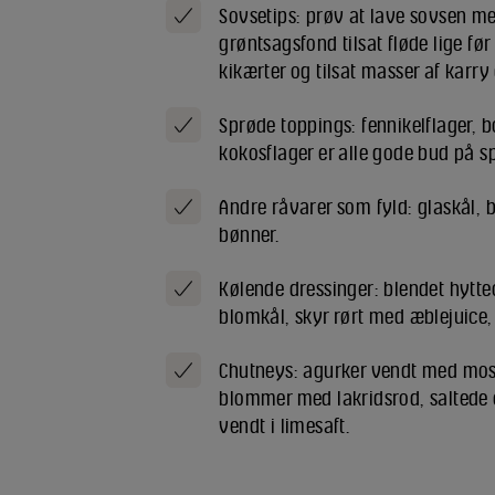
Sovsetips: prøv at lave sovsen me
grøntsagsfond tilsat fløde lige fø
kikærter og tilsat masser af karry
Sprøde toppings: fennikelflager, b
kokosflager er alle gode bud på s
Andre råvarer som fyld: glaskål, b
bønner.
Kølende dressinger: blendet hytt
blomkål, skyr rørt med æblejuice,
Chutneys: agurker vendt med mose
blommer med lakridsrod, saltede e
vendt i limesaft.