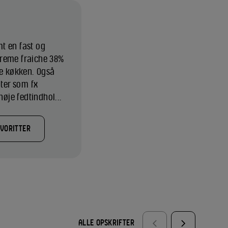
t en fast og
creme fraiche 38%
de køkken. Også
ater som fx
høje fedtindhol...
AVORITTER
ALLE OPSKRIFTER