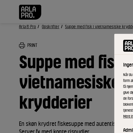
Arla® Pro
Opskrifter
Suppe med fisk i vietnamesiske krydd
PRINT
Suppe med fisk i
Inge
vietnamesiske
Når du
form a
få hjem
give di
krydderier
de fors
bloker
tjenest
Mere i
En skøn krydret fiskesuppe med autentiske sma
Admin
Server fx med kogte risnudler.