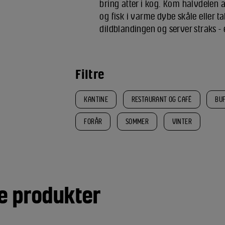
bring atter i kog. Kom halvdelen 
og fisk i varme dybe skåle eller t
dildblandingen og server straks - 
Filtre
KANTINE
RESTAURANT OG CAFÉ
BU
FORÅR
SOMMER
VINTER
e produkter