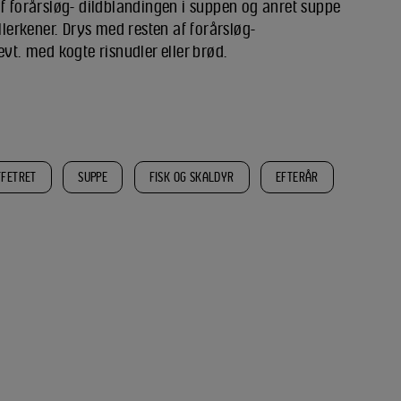
af forårsløg- dildblandingen i suppen og anret suppe
allerkener. Drys med resten af forårsløg-
evt. med kogte risnudler eller brød.
FFETRET
SUPPE
FISK OG SKALDYR
EFTERÅR