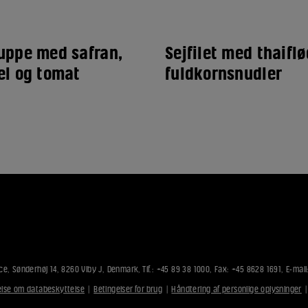
uppe med safran,
Sejfilet med thaifl
el og tomat
fuldkornsnudler
ce, Sønderhøj 14, 8260 Viby J, Denmark, Tlf.: +45 89 38 1000, Fax: +45 8628 1691, E-mail
lse om databeskyttelse
|
Betingelser for brug
|
Håndtering af personlige oplysninger