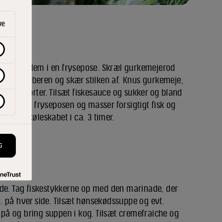
ve
er og kom dem i en frysepose. Skræl gurkemejerod
yl chilipeberen og skær stilken af. Knus gurkemeje,
nt i en morter. Tilsæt fiskesauce og sukker og bland
inaden i fryseposen og masser forsigtigt fisk og
ere i køleskabet i ca. 3 timer.
G
nde. Tag fiskestykkerne op med den marinade, der
 på hver side. Tilsæt hønsekødssuppe og evt.
å og bring suppen i kog. Tilsæt cremefraiche og