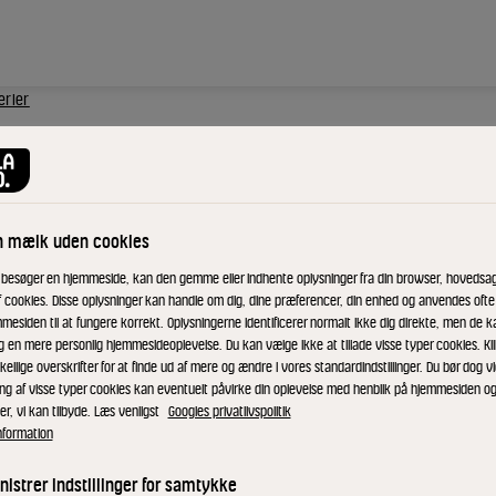
erier
n mælk uden cookies
 besøger en hjemmeside, kan den gemme eller indhente oplysninger fra din browser, hovedsage
f cookies. Disse oplysninger kan handle om dig, dine præferencer, din enhed og anvendes ofte t
mesiden til at fungere korrekt. Oplysningerne identificerer normalt ikke dig direkte, men de k
g en mere personlig hjemmesideoplevelse. Du kan vælge ikke at tillade visse typer cookies. Kl
kellige overskrifter for at finde ud af mere og ændre i vores standardindstillinger. Du bør dog vi
ing af visse typer cookies kan eventuelt påvirke din oplevelse med henblik på hjemmesiden o
er, vi kan tilbyde. Læs venligst
Googles privatlivspolitik
nformation
g af Vietnam.
istrer indstillinger for samtykke