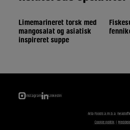
Limemarineret torsk med
Fiskes
mangosalat og asiatisk
fennik
inspireret suppe
Instagram
LinkedIn
Arla Foods a.m.b.a. headoffi
Cookie politik
|
Meddele