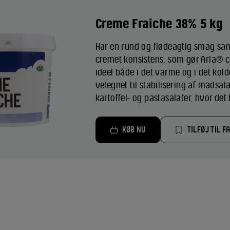
Creme Fraiche 38% 5 kg
Har en rund og flødeagtig smag sam
cremet konsistens, som gør Arla® 
ideel både i det varme og i det kol
velegnet til stabilisering af madsal
kartoffel- og pastasalater, hvor det 
KØB NU
TILFØJ TIL F