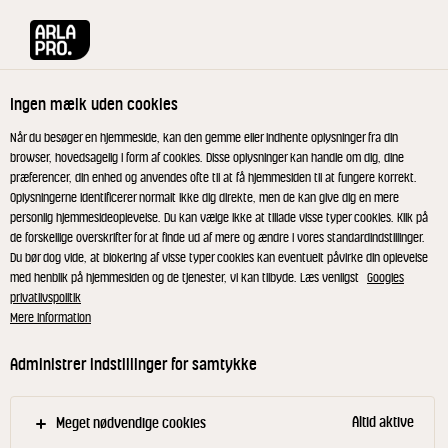
Arla® Pro
Opskrifter
Stegt svinebryst med kartoffelkroket og rødb
Ingen mælk uden cookies
Stegt svinebryst med
Når du besøger en hjemmeside, kan den gemme eller indhente oplysninger fra din
browser, hovedsagelig i form af cookies. Disse oplysninger kan handle om dig, dine
kartoffelkroket og
præferencer, din enhed og anvendes ofte til at få hjemmesiden til at fungere korrekt.
Oplysningerne identificerer normalt ikke dig direkte, men de kan give dig en mere
rødbedesifon
personlig hjemmesideoplevelse. Du kan vælge ikke at tillade visse typer cookies. Klik på
de forskellige overskrifter for at finde ud af mere og ændre i vores standardindstillinger.
Du bør dog vide, at blokering af visse typer cookies kan eventuelt påvirke din oplevelse
med henblik på hjemmesiden og de tjenester, vi kan tilbyde. Læs venligst
Googles
privatlivspolitik
Mere information
Stegt svinebryst
Administrer indstillinger for samtykke
Læg svinebrystet på en kold pande og steg den
med skindsiden nedad og skru op til høj varme.
Altid aktive
Meget nødvendige cookies
Steg til kødet er gyldent. Tilsæt smørret og steg