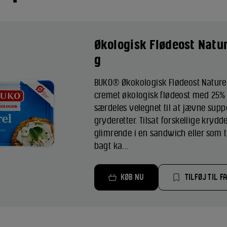
Økologisk Flødeost Natu
g
BUKO® Økokologisk Flødeost Naturel
cremet økologisk flødeost med 25% f
særdeles velegnet til at jævne supp
gryderetter. Tilsat forskellige krydd
glimrende i en sandwich eller som 
bagt ka...
KØB NU
TILFØJ TIL F