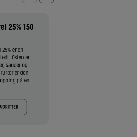
rel 25% 150
 25% er en
edt. Osten er
er, saucer og
erurter er den
topping på en
AVORITTER