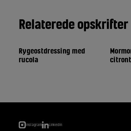
Relaterede opskrifter
Rygeostdressing med
Mormo
rucola
citron
Instagram
LinkedIn