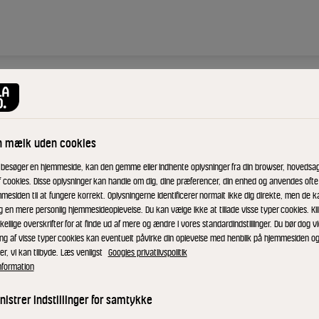
ng
n mælk uden cookies
 besøger en hjemmeside, kan den gemme eller indhente oplysninger fra din browser, hovedsage
f cookies. Disse oplysninger kan handle om dig, dine præferencer, din enhed og anvendes ofte t
mesiden til at fungere korrekt. Oplysningerne identificerer normalt ikke dig direkte, men de k
t af hvidløg.
g en mere personlig hjemmesideoplevelse. Du kan vælge ikke at tillade visse typer cookies. Kl
ge retter til
kellige overskrifter for at finde ud af mere og ændre i vores standardindstillinger. Du bør dog vi
lie, salat,
ing af visse typer cookies kan eventuelt påvirke din oplevelse med henblik på hjemmesiden o
er, vi kan tilbyde. Læs venligst
Googles privatlivspolitik
ressing med
nformation
lige
idt
istrer indstillinger for samtykke