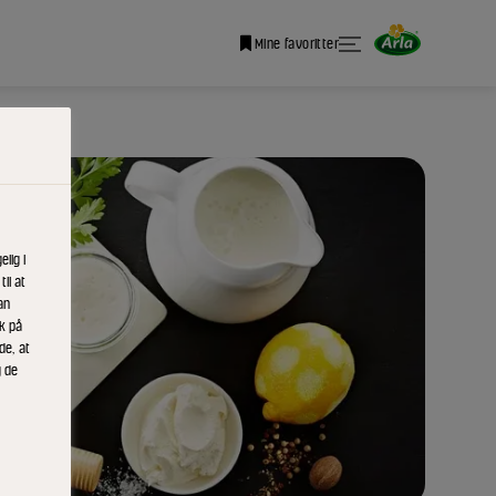
Mine favoritter
lig i
il at
an
ik på
de, at
g de