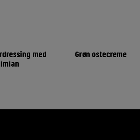
rdressing med
Grøn ostecreme
timian