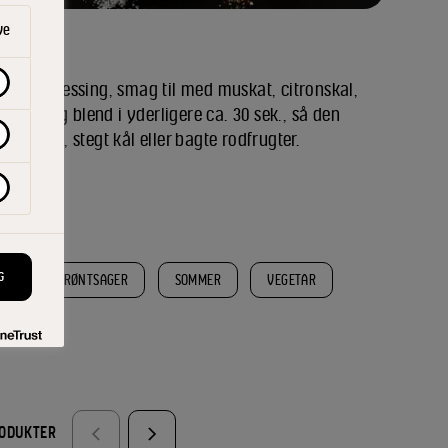
ve
til en dressing, smag til med muskat, citronskal,
amsløg, og blend i yderligere ca. 30 sek., så den
 Til salat, stegt kål eller bagte rodfrugter.
G
ER
GRØNTSAGER
SOMMER
VEGETAR
RODUKTER