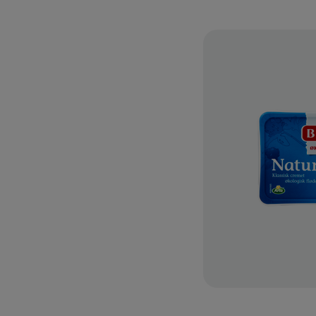
lk 1,5% 1l
etmælk med 1,5% fedt. Mælken
ke køer, der går på græs om
der sig i løsdriftsstalde om
homogeniseret og
ærden lever op til højeste
TILFØJ TIL FAVORITTER