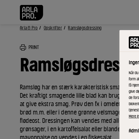
Arla® Pro
Opskrifter
Ramsløgsdressing
PRINT
Ramsløgsdressi
Inge
Når du
form a
få hjem
Ramsløg har en stærk karakteristisk smag og lug
give di
Det kraftigt smagende lille blad kan bruges i man
de fors
at give ekstra smag. Prøv den fx i omelet, pesto, o
bloker
tjenest
brød m.m. eller i denne grønne velsmagende d
Mere i
flødeost. Dressingen kan vendes med alle ønske
grønsager, i en kartoffelsalat eller blandes med l
Admin
mayonnaise og vendes i en fiskesalat.