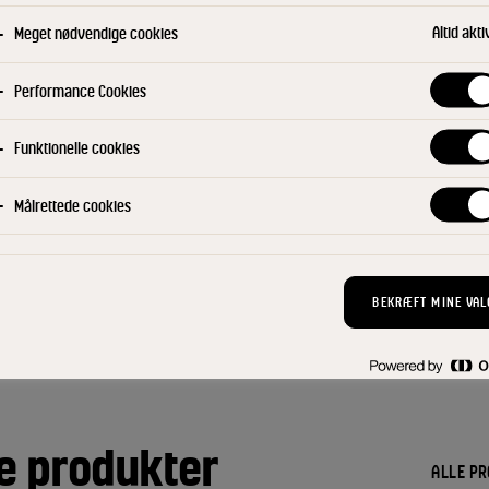
Altid akti
Meget nødvendige cookies
Performance Cookies
Blend ost med mælk og piskefløde 
salt og peber. Tilsæt persille og r
Funktionelle cookies
bliver helt grøn af urter. Servering:
Målrettede cookies
Filtre
BEKRÆFT MINE VAL
KANTINE
BUFFETRET
GRØNNE RETT
e produkter
ALLE P