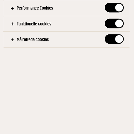
Server sammen med rugbrød.
Performance Cookies
Funktionelle cookies
Filtre
Målrettede cookies
KANTINE
BUFFETRET
FJERKRÆ
GRØNTSAGER
EFTERÅR
FORÅR
SOMMER
VINTER
Relaterede produkter