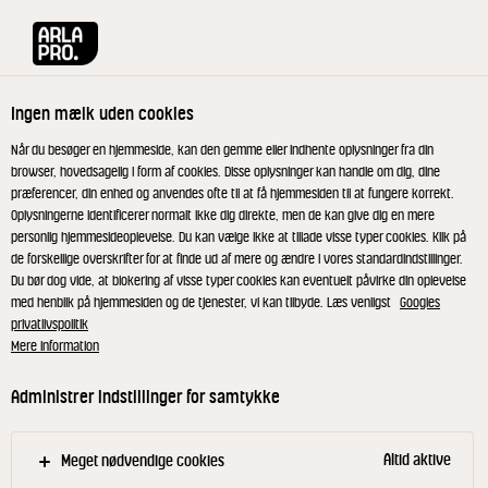
Arla® Pro
Opskrifter
Pålægssalat med skyr, blomkål og kylling
Ingen mælk uden cookies
Pålægssalat med skyr,
Når du besøger en hjemmeside, kan den gemme eller indhente oplysninger fra din
browser, hovedsagelig i form af cookies. Disse oplysninger kan handle om dig, dine
blomkål og kylling
præferencer, din enhed og anvendes ofte til at få hjemmesiden til at fungere korrekt.
Oplysningerne identificerer normalt ikke dig direkte, men de kan give dig en mere
personlig hjemmesideoplevelse. Du kan vælge ikke at tillade visse typer cookies. Klik på
Mager pålægssalat lavet på skyr, frisk blomkål,
de forskellige overskrifter for at finde ud af mere og ændre i vores standardindstillinger.
Du bør dog vide, at blokering af visse typer cookies kan eventuelt påvirke din oplevelse
kylling og æbler.
med henblik på hjemmesiden og de tjenester, vi kan tilbyde. Læs venligst
Googles
privatlivspolitik
Mere information
Rør skyr, mælk, gelé, salt og peber godt sammen
Administrer indstillinger for samtykke
med et piskeris.
Vend blomkål, kylling og de øvrige ingredienser i
Altid aktive
Meget nødvendige cookies
dressingen. Smag til. Pynt med æble og persille.