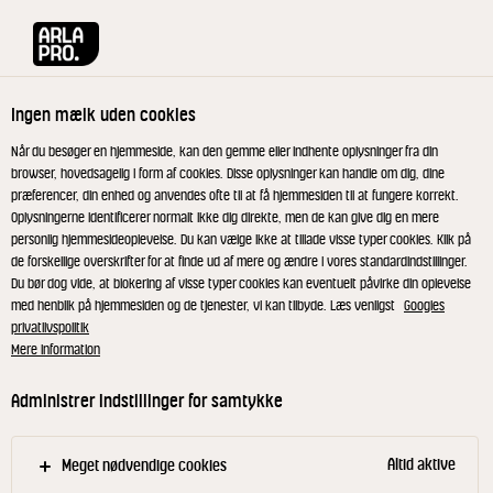
Arla® Pro
Opskrifter
Naanbrød
Ingen mælk uden cookies
Naanbrød
Når du besøger en hjemmeside, kan den gemme eller indhente oplysninger fra din
browser, hovedsagelig i form af cookies. Disse oplysninger kan handle om dig, dine
præferencer, din enhed og anvendes ofte til at få hjemmesiden til at fungere korrekt.
Intet slår duften og smagen af nybagt brød - det
Oplysningerne identificerer normalt ikke dig direkte, men de kan give dig en mere
skulle da lige være nystegt brød. Her på en gang
personlig hjemmesideoplevelse. Du kan vælge ikke at tillade visse typer cookies. Klik på
de forskellige overskrifter for at finde ud af mere og ændre i vores standardindstillinger.
bløde og sprøde naanbrød - direkte fra panden.
Du bør dog vide, at blokering af visse typer cookies kan eventuelt påvirke din oplevelse
Mums.
med henblik på hjemmesiden og de tjenester, vi kan tilbyde. Læs venligst
Googles
privatlivspolitik
Mere information
Naanbrød
Administrer indstillinger for samtykke
Rør gæren ud i vandet og tilsæt kefir, honning og
Altid aktive
Meget nødvendige cookies
smør. Rør melet i og slå dejen godt sammen. Lad