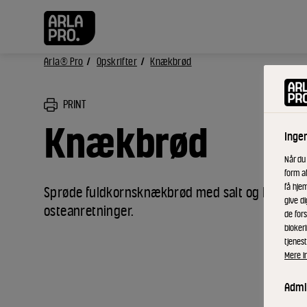
Arla® Pro
Opskrifter
Knækbrød
PRINT
Knækbrød
Inge
Når du
form a
få hjem
Sprøde fuldkornsknækbrød med salt og hørfrø - p
give di
osteanretninger.
de fors
bloker
tjenest
Mere i
Admin