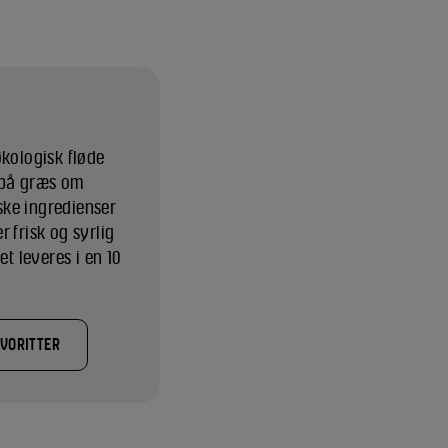
økologisk fløde
 på græs om
ke ingredienser
 frisk og syrlig
 leveres i en 10
AVORITTER