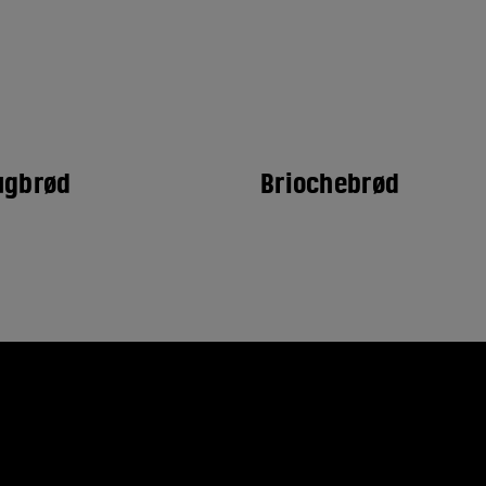
ugbrød
Briochebrød