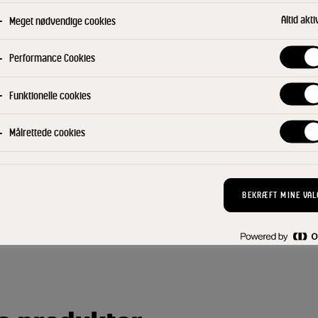
Drys dejen med hørfrø og havsalt
knækbrødene.
Altid akti
Meget nødvendige cookies
Bagetid
Performance Cookies
15-20 min. ved 180°.
Funktionelle cookies
Målrettede cookies
Filtre
KANTINE
BAGERI OG KAFFEBAR
TIL
BEKRÆFT MINE VAL
FORÅR
SOMMER
VINTER