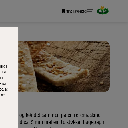
Mine favoritter
lig i
il at
an
ik på
de, at
g de
ie og salt og kør det sammen på en røremaskine.
jen tyndt ud ca. 5 mm mellem to stykker bagepapir.