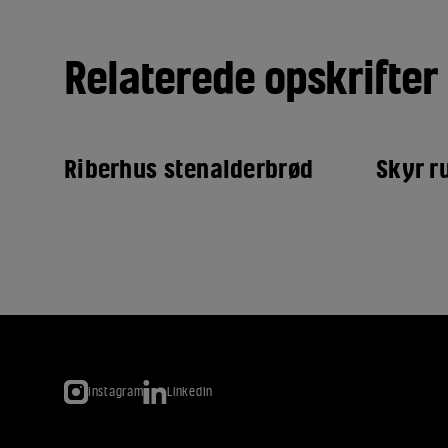
Relaterede opskrifter
Riberhus stenalderbrød
Skyr r
Instagram
LinkedIn