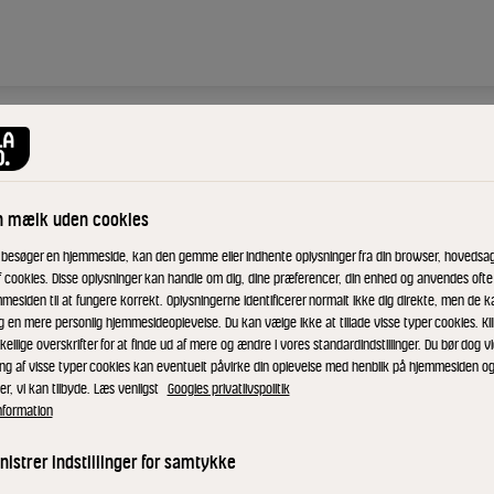
n mælk uden cookies
 besøger en hjemmeside, kan den gemme eller indhente oplysninger fra din browser, hovedsage
f cookies. Disse oplysninger kan handle om dig, dine præferencer, din enhed og anvendes ofte t
mesiden til at fungere korrekt. Oplysningerne identificerer normalt ikke dig direkte, men de k
erfekte til
g en mere personlig hjemmesideoplevelse. Du kan vælge ikke at tillade visse typer cookies. Kl
kellige overskrifter for at finde ud af mere og ændre i vores standardindstillinger. Du bør dog vi
ing af visse typer cookies kan eventuelt påvirke din oplevelse med henblik på hjemmesiden o
er, vi kan tilbyde. Læs venligst
Googles privatlivspolitik
nformation
Bland hvedemel, rugmel, smør, ol
istrer indstillinger for samtykke
Tilsæt vand og kør videre. Rul de