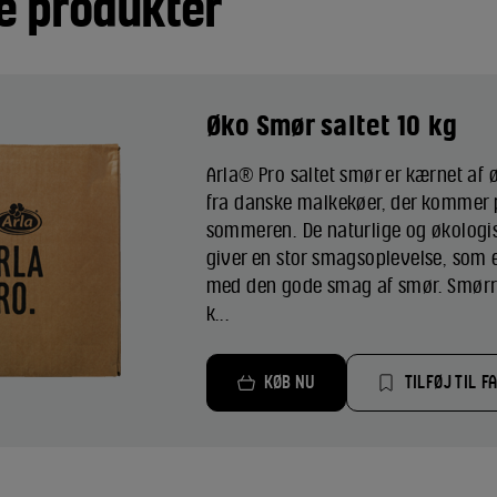
e produkter
Øko Smør saltet 10 kg
Arla® Pro saltet smør er kærnet af 
fra danske malkekøer, der kommer
sommeren. De naturlige og økologis
giver en stor smagsoplevelse, som er
med den gode smag af smør. Smørret
k...
KØB NU
TILFØJ TIL F