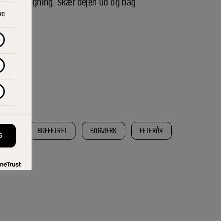
 inden bagning. Skær dejen ud og bag
ve
BEHØR
BUFFETRET
BAGVÆRK
EFTERÅR
G