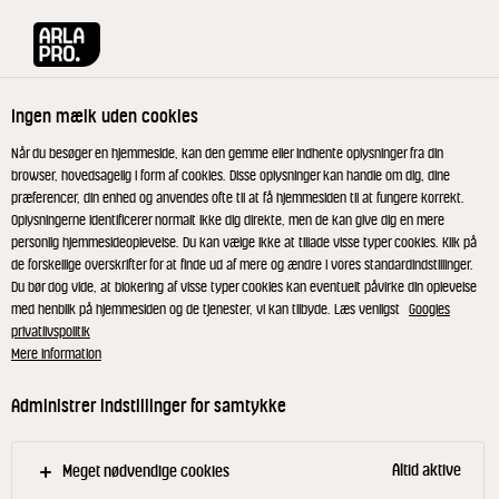
Arla® Pro
Opskrifter
Københavnerbirkes
Ingen mælk uden cookies
Københavnerbirkes
Når du besøger en hjemmeside, kan den gemme eller indhente oplysninger fra din
browser, hovedsagelig i form af cookies. Disse oplysninger kan handle om dig, dine
præferencer, din enhed og anvendes ofte til at få hjemmesiden til at fungere korrekt.
Oplysningerne identificerer normalt ikke dig direkte, men de kan give dig en mere
personlig hjemmesideoplevelse. Du kan vælge ikke at tillade visse typer cookies. Klik på
de forskellige overskrifter for at finde ud af mere og ændre i vores standardindstillinger.
Dej til københavnerbirkes
Du bør dog vide, at blokering af visse typer cookies kan eventuelt påvirke din oplevelse
med henblik på hjemmesiden og de tjenester, vi kan tilbyde. Læs venligst
Googles
privatlivspolitik
Rør melet sammen med de øvrige ingredienser på
Mere information
en røremaskine - ca. 5 min. Det er vigtigt ikke at
røre for længe, da dejen så bliver for varm.
Administrer indstillinger for samtykke
Vend smørret i mel og bank det ud til en flad
plade, ca. 20 x 20 cm på et meldrysset bord. Sæt
Altid aktive
Meget nødvendige cookies
det på køl i ca. 10 min.