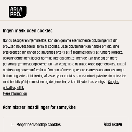
Arla® Pro
Opskrifter
Ølkage med luftigt smør og julesirup
Ingen mælk uden cookies
Ølkage med luftigt smør og
Når du besøger en hjemmeside, kan den gemme eller indhente oplysninger fra din
browser, hovedsagelig i form af cookies. Disse oplysninger kan handle om dig, dine
julesirup
præferencer, din enhed og anvendes ofte til at få hjemmesiden til at fungere korrekt.
Oplysningerne identificerer normalt ikke dig direkte, men de kan give dig en mere
personlig hjemmesideoplevelse. Du kan vælge ikke at tillade visse typer cookies. Klik på
de forskellige overskrifter for at finde ud af mere og ændre i vores standardindstillinger.
Du bør dog vide, at blokering af visse typer cookies kan eventuelt påvirke din oplevelse
med henblik på hjemmesiden og de tjenester, vi kan tilbyde. Læs venligst
Googles
Ølkage med luftigt smør og julesirup
privatlivspolitik
Mere information
Alle ingredienser blandes sammen og fordeles i
Administrer indstillinger for samtykke
smurte rugbrødsforme. Bag kagerne ved 150-160°C
ca. 1 time.
Altid aktive
Meget nødvendige cookies
Julesirup