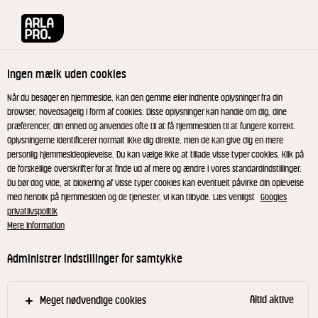
Arla® Pro
Opskrifter
Honning syltede valnødder med blodappelsin
Ingen mælk uden cookies
Honning syltede valnødder
Når du besøger en hjemmeside, kan den gemme eller indhente oplysninger fra din
browser, hovedsagelig i form af cookies. Disse oplysninger kan handle om dig, dine
med blodappelsin
præferencer, din enhed og anvendes ofte til at få hjemmesiden til at fungere korrekt.
Oplysningerne identificerer normalt ikke dig direkte, men de kan give dig en mere
personlig hjemmesideoplevelse. Du kan vælge ikke at tillade visse typer cookies. Klik på
Valnødder og blodappelsin i sukkerlage - perfekt
de forskellige overskrifter for at finde ud af mere og ændre i vores standardindstillinger.
Du bør dog vide, at blokering af visse typer cookies kan eventuelt påvirke din oplevelse
tilbehør til skimmeloste.
med henblik på hjemmesiden og de tjenester, vi kan tilbyde. Læs venligst
Googles
privatlivspolitik
Mere information
Blancher valnødderne i kogende vand. Skræl
Administrer indstillinger for samtykke
blodappelsinerne (gem skrællen fra én af
appelsinerne) og skær dem i grove tern. Skær
Altid aktive
Meget nødvendige cookies
skrællen i grove strimler.