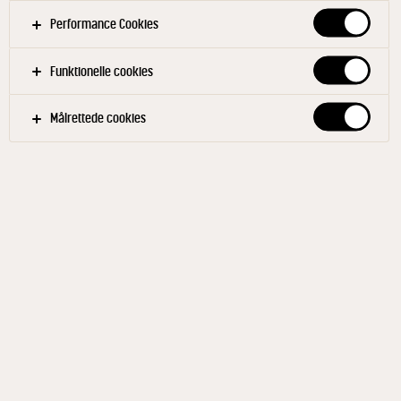
Bring sukker, vand og honning i kog - og kog det
Performance Cookies
ind til en tyk lage. Bland lagen med valnødder,
appelsintern og strimler af skræl og lad det
Funktionelle cookies
trække i 3 døgn.
Målrettede cookies
Filtre
RESTAURANT OG CAFÉ
TILBEHØR
FRUGT OG BÆR
EFTERÅR
FORÅR
SOMMER
VINTER
Relaterede opskrifter