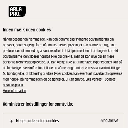
Arla® Pro
Opskrifter
Havrescones med æble og saltede peanuts
Ingen mælk uden cookies
Havrescones med æble og
Når du besøger en hjemmeside, kan den gemme eller indhente oplysninger fra din
browser, hovedsagelig i form af cookies. Disse oplysninger kan handle om dig, dine
saltede peanuts
præferencer, din enhed og anvendes ofte til at få hjemmesiden til at fungere korrekt.
Oplysningerne identificerer normalt ikke dig direkte, men de kan give dig en mere
personlig hjemmesideoplevelse. Du kan vælge ikke at tillade visse typer cookies. Klik på
Disse luftige havrescones er fyldt med smag og
de forskellige overskrifter for at finde ud af mere og ændre i vores standardindstillinger.
Du bør dog vide, at blokering af visse typer cookies kan eventuelt påvirke din oplevelse
saftighed på grund af fraichen og de friske æbler.
med henblik på hjemmesiden og de tjenester, vi kan tilbyde. Læs venligst
Googles
Server og spis dem bare med det samme de
privatlivspolitik
rammer bordet – der er ingen grund til at vente. Og
Mere information
skulle der være nogen til overs, kan de med fordel
Administrer indstillinger for samtykke
lunes igen, til et mættende mellemmåltid eller
mødeserveringen.
Altid aktive
Meget nødvendige cookies