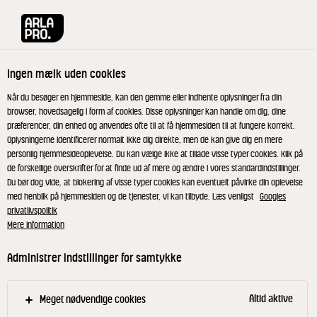
Arla® Pro
Opskrifter
Gratineret spidskål med salvie og syrlige æble
Ingen mælk uden cookies
Gratineret spidskål med
Når du besøger en hjemmeside, kan den gemme eller indhente oplysninger fra din
browser, hovedsagelig i form af cookies. Disse oplysninger kan handle om dig, dine
salvie og syrlige æbler
præferencer, din enhed og anvendes ofte til at få hjemmesiden til at fungere korrekt.
Oplysningerne identificerer normalt ikke dig direkte, men de kan give dig en mere
personlig hjemmesideoplevelse. Du kan vælge ikke at tillade visse typer cookies. Klik på
Den gratinerede spidskål smager skønt sammen
de forskellige overskrifter for at finde ud af mere og ændre i vores standardindstillinger.
Du bør dog vide, at blokering af visse typer cookies kan eventuelt påvirke din oplevelse
med den bagefaste cream cheese. Osten giver
med henblik på hjemmesiden og de tjenester, vi kan tilbyde. Læs venligst
Googles
fyldighed og konsistens til det grønne køkken.
privatlivspolitik
Mere information
Administrer indstillinger for samtykke
Fjern de yderste, grove blade fra spidskålene. Del
kålene i ca. 12 både og fjern stokken. Lad en
Altid aktive
Meget nødvendige cookies
pande blive godt varm. Steg spidskålene ved