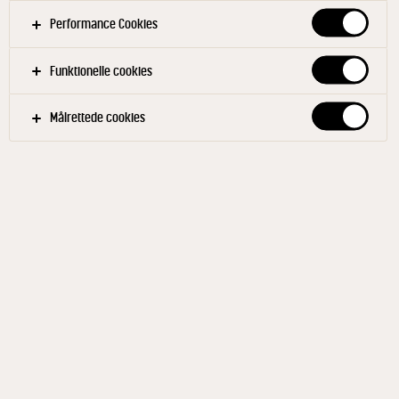
grader i vandbad.
Performance Cookies
Baconstøv
Funktionelle cookies
Bacon steges sprødt og hakkes fint med enten
kniv, eller på en blender.
Målrettede cookies
Baconstøvet drysses over chipsene lige før
servering.
Pulled & Fried Cheesiness
Andelår saltes ca. 2 timer og braiseres herefter
med løg og gulerod. Når lårene er møre, plukkes
kødet fra skind og ben, og røres sammen med
revet Gammel Knas samt lidt af braiseringslagen.
Efter afkøling formes massen til små kugler, som
paneres og steges sprøde i frituren.