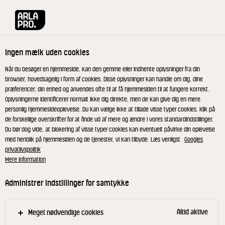
Arla® Pro
Opskrifter
Foamy Cheese & Crisps
Ingen mælk uden cookies
Foamy Cheese & Crisps
Når du besøger en hjemmeside, kan den gemme eller indhente oplysninger fra din
browser, hovedsagelig i form af cookies. Disse oplysninger kan handle om dig, dine
præferencer, din enhed og anvendes ofte til at få hjemmesiden til at fungere korrekt.
Oplysningerne identificerer normalt ikke dig direkte, men de kan give dig en mere
personlig hjemmesideoplevelse. Du kan vælge ikke at tillade visse typer cookies. Klik på
de forskellige overskrifter for at finde ud af mere og ændre i vores standardindstillinger.
Luftig ostesauce
Du bør dog vide, at blokering af visse typer cookies kan eventuelt påvirke din oplevelse
med henblik på hjemmesiden og de tjenester, vi kan tilbyde. Læs venligst
Googles
privatlivspolitik
Æg, citron, sennep og salt blendes sammen
Mere information
(kegleblender eller stavblender), ostesaucen
lunes op til 70 grader og blendes forsigtigt i
Administrer indstillinger for samtykke
æggemassen.
Den færdige sauce hældes på sifonflaske og
Altid aktive
Meget nødvendige cookies
tilsættes to patroner. Holdes evt. lun ved 65