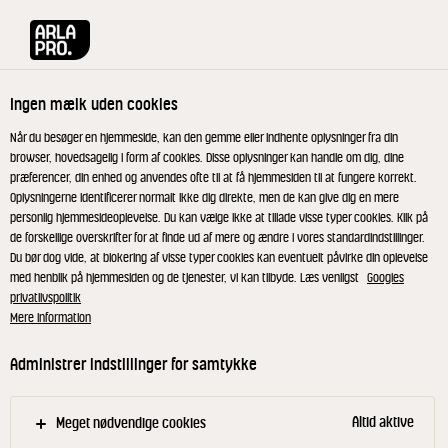
Arla® Pro
Opskrifter
Buche de Noël
Ingen mælk uden cookies
Buche de Noël
Når du besøger en hjemmeside, kan den gemme eller indhente oplysninger fra din
browser, hovedsagelig i form af cookies. Disse oplysninger kan handle om dig, dine
præferencer, din enhed og anvendes ofte til at få hjemmesiden til at fungere korrekt.
Brug resterne fra buffeten til at lave en skøn Buche
Oplysningerne identificerer normalt ikke dig direkte, men de kan give dig en mere
de Noël, der er en traditionel julekage fra Frankrig.
personlig hjemmesideoplevelse. Du kan vælge ikke at tillade visse typer cookies. Klik på
de forskellige overskrifter for at finde ud af mere og ændre i vores standardindstillinger.
Man samler roulader, så det ligner træstammer og
Du bør dog vide, at blokering af visse typer cookies kan eventuelt påvirke din oplevelse
pynter dem med nødder, nisser, marcipanblade etc.
med henblik på hjemmesiden og de tjenester, vi kan tilbyde. Læs venligst
Googles
Her er rouladen mere nordisk i smagen med en
privatlivspolitik
Mere information
krydret rugbrødsbund, tyttebærsylt og
hytteostcreme med vanilje.
Administrer indstillinger for samtykke
Altid aktive
Meget nødvendige cookies
Hytteostcreme