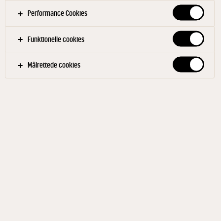
Performance Cookies
Kør hytteosten glat på en foodprocessor. Tilsæt
flormelis, majsstivelse og vaniljesukker. Smag til.
Funktionelle cookies
Stil cremen tildækket i køleskabet ca. 1 time - eller
til ceme har sat sig.
Målrettede cookies
Bund
Pisk sukker og olie sammen og tilsæt æggene et
ad gangen - pisk godt ind imellem. Bland mel,
natron, krydderier og salt i dejen. Vend rodfrugter
og rugbrød i til sidst. Smør dejen ud på bagepapir
i en firkant (ca. 25x25 cm). Bag bunden i ovnen.
Læg kagen omvendt på et stykke bagepapir og
træk det andet bagepapir af kagen, så bunden af
kagen vender opad. Smør straks kagen med
tyttebærsyltetøj og derefter et tyndt lag
hytteostcreme. Gem noget af cremen til pynt. Rul