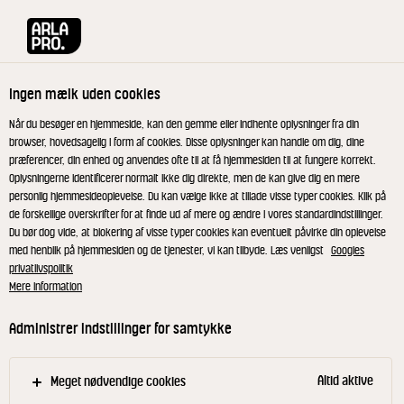
Arla® Pro
Opskrifter
Gulerodskage med daddelcreme
Ingen mælk uden cookies
Gulerodskage med
Når du besøger en hjemmeside, kan den gemme eller indhente oplysninger fra din
browser, hovedsagelig i form af cookies. Disse oplysninger kan handle om dig, dine
daddelcreme
præferencer, din enhed og anvendes ofte til at få hjemmesiden til at fungere korrekt.
Oplysningerne identificerer normalt ikke dig direkte, men de kan give dig en mere
personlig hjemmesideoplevelse. Du kan vælge ikke at tillade visse typer cookies. Klik på
de forskellige overskrifter for at finde ud af mere og ændre i vores standardindstillinger.
Du bør dog vide, at blokering af visse typer cookies kan eventuelt påvirke din oplevelse
med henblik på hjemmesiden og de tjenester, vi kan tilbyde. Læs venligst
Googles
Gulerodskage
privatlivspolitik
Mere information
Pisk farin og smør godt sammen - til en luftig
Administrer indstillinger for samtykke
masse. Tilsæt æg lidt efter lidt. Bland hvedemel,
kikærtemel, bagepulver, kanel, nelliker, salt og
natron i blandingen. Rør dejen godt sammen og
Altid aktive
Meget nødvendige cookies
tilsæt gulerødder, bønner og valnødder. Bag