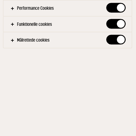
kagen i ovnen.
Performance Cookies
Daddelcreme
Funktionelle cookies
Blend flødeost, dadler og kaffe til en ensartet og
tyk creme.
Målrettede cookies
Smør den afkølede gulerodskage med
daddelcreme og pynt med gulerodsstrimler og
valnødder.
Bagetid
30-45 min. ved 175°.
Filtre
BAGERI OG KAFFEBAR
ERNÆRINGSFAGLIGT KØKKEN