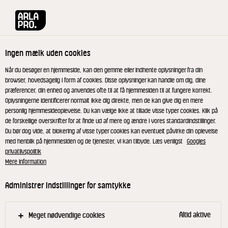
Arla® Pro
Opskrifter
Blomkål med krydret fløde og ost
Ingen mælk uden cookies
Blomkål med krydret fløde og
Når du besøger en hjemmeside, kan den gemme eller indhente oplysninger fra din
browser, hovedsagelig i form af cookies. Disse oplysninger kan handle om dig, dine
ost
præferencer, din enhed og anvendes ofte til at få hjemmesiden til at fungere korrekt.
Oplysningerne identificerer normalt ikke dig direkte, men de kan give dig en mere
personlig hjemmesideoplevelse. Du kan vælge ikke at tillade visse typer cookies. Klik på
Krydret og lækkert blomkåsfad med piskefløde,
de forskellige overskrifter for at finde ud af mere og ændre i vores standardindstillinger.
Du bør dog vide, at blokering af visse typer cookies kan eventuelt påvirke din oplevelse
chipotle og timian - og revet Digekrone som
med henblik på hjemmesiden og de tjenester, vi kan tilbyde. Læs venligst
Googles
bidrager med masser af umami smag. Og på toppen
privatlivspolitik
et sprødt element i form af smørristede
Mere information
rugbrødstern.
Administrer indstillinger for samtykke
Altid aktive
Meget nødvendige cookies
Kog fløden op med bouillon, timian, chili,