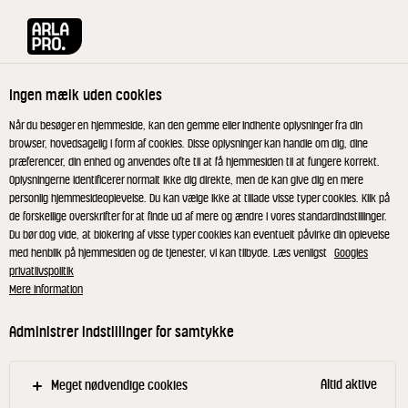
Arla® Pro
Inspiration
Chokolademousse
Ingen mælk uden cookies
Når du besøger en hjemmeside, kan den gemme eller indhente oplysninger fra din
browser, hovedsagelig i form af cookies. Disse oplysninger kan handle om dig, dine
præferencer, din enhed og anvendes ofte til at få hjemmesiden til at fungere korrekt.
Oplysningerne identificerer normalt ikke dig direkte, men de kan give dig en mere
personlig hjemmesideoplevelse. Du kan vælge ikke at tillade visse typer cookies. Klik på
de forskellige overskrifter for at finde ud af mere og ændre i vores standardindstillinger.
Du bør dog vide, at blokering af visse typer cookies kan eventuelt påvirke din oplevelse
med henblik på hjemmesiden og de tjenester, vi kan tilbyde. Læs venligst
Googles
privatlivspolitik
Mere information
12 SEPTEMBER 2019
Administrer indstillinger for samtykke
Chokolademousse
Altid aktive
Meget nødvendige cookies
Der findes et utal af metoder til at lave