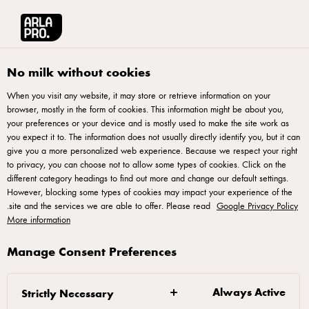
English
آرلا برو منطقة الشرق الأوسط وشمال أفريقيا
الوصفات
كعكة موس الت
No milk without cookies
When you visit any website, it may store or retrieve information on your
كعكة موس التوت - مع كريم
browser, mostly in the form of cookies. This information might be about you,
your preferences or your device and is mostly used to make the site work as
التوت / الكشمش
you expect it to. The information does not usually directly identify you, but it can
give you a more personalized web experience. Because we respect your right
to privacy, you can choose not to allow some types of cookies. Click on the
different category headings to find out more and change our default settings.
However, blocking some types of cookies may impact your experience of the
.
site and the services we are able to offer. Please read
Google Privacy Policy
More information
لتحضير الكريمة
Manage Consent Preferences
انقع الجيلاتين في الماء البارد.
Always Active
امزج البيض والسكر.
Strictly Necessary