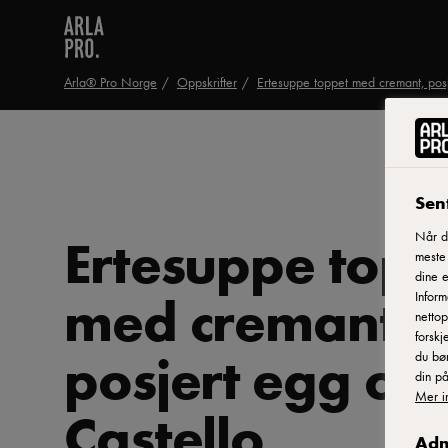
Arla® Pro Norge
Oppskrifter
Ertesuppe toppet med cremant, posj
Sent
Ertesuppe topp
Når du
meste
dine e
med cremant,
Inform
nettop
forskj
posjert egg og 
du bør
din på
Mer i
Castello
Adm