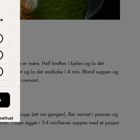
iv
jen – til de er møre. Hell kraften i kjelen og la det
ter og spinat og la det småkoke i 4 min. Bland suppen og
per. Tilsett cremant.
G
ene i en kopp (ett om gangen). Rør vannet i pannen og
mmen. Posjer egget i 3-4 minServer suppen med et posjert