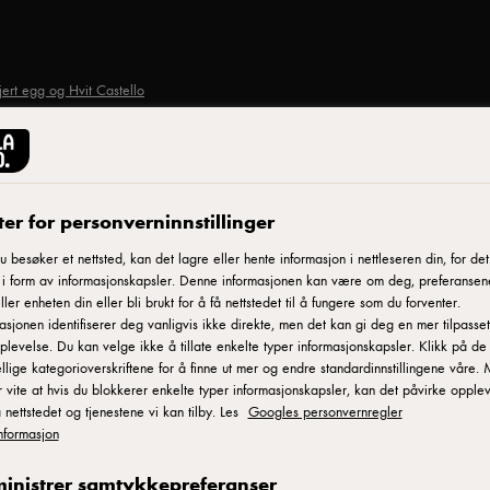
ert egg og Hvit Castello
er for personverninnstillinger
Print
et
 besøker et nettsted, kan det lagre eller hente informasjon i nettleseren din, for det
 i form av informasjonskapsler. Denne informasjonen kan være om deg, preferansen
ller enheten din eller bli brukt for å få nettstedet til å fungere som du forventer.
asjonen identifiserer deg vanligvis ikke direkte, men det kan gi deg en mer tilpasset
plevelse. Du kan velge ikke å tillate enkelte typer informasjonskapsler. Klikk på de
ellige kategorioverskriftene for å finne ut mer og endre standardinnstillingene våre.
Hvit
 vite at hvis du blokkerer enkelte typer informasjonskapsler, kan det påvirke opple
 nettstedet og tjenestene vi kan tilby. Les
Googles personvernregler
nformasjon
inistrer samtykkepreferanser