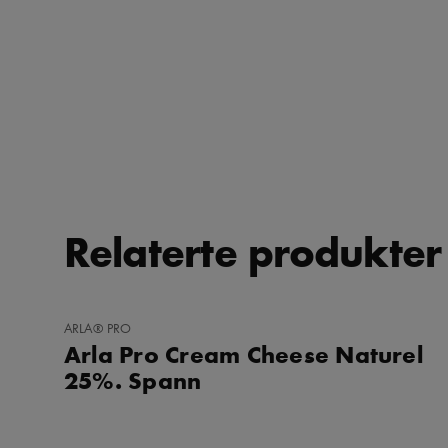
Relaterte produkter
LEGG
ARLA® PRO
TIL
Arla Pro Cream Cheese Naturel
I
FAVORITTER
25%. Spann