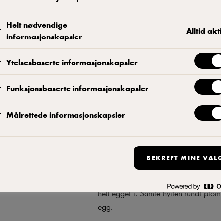
Helt nødvendige
Alltid akt
informasjonskapsler
Ytelsesbaserte informasjonskapsler
Ertesuppe:
Funksjonsbaserte informasjonskapsler
Fres purre, løk, hvitløk og timian i ol
småkoke i ca. 10 minutter Tilsett er
Målrettede informasjonskapsler
tilsett kremost, sitronsaft, salt og pep
Posjert egg:
BEKREFT MINE VAL
Kok opp vannet og eddiken. Pisk egg
hell egget i. Samle hviten rundt plo
egg.