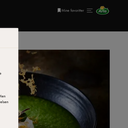
Mine favoritter
e
 Men
velsen