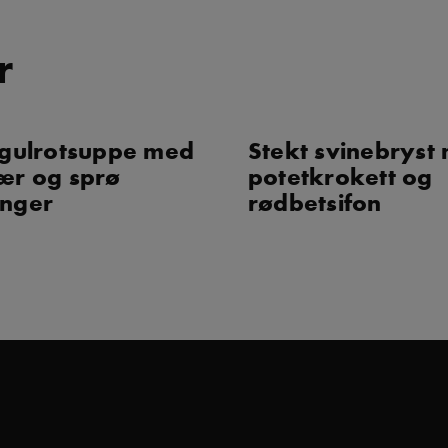
r
 gulrotsuppe med
Stekt svinebryst
ær og sprø
potetkrokett og
onger
rødbetsifon