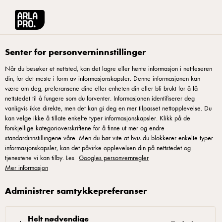
Arla® Pro Norge
Inspirasjon
Senter for personverninnstillinger
Når du besøker et nettsted, kan det lagre eller hente informasjon i nettleseren
Inspirasjon
din, for det meste i form av informasjonskapsler. Denne informasjonen kan
være om deg, preferansene dine eller enheten din eller bli brukt for å få
nettstedet til å fungere som du forventer. Informasjonen identifiserer deg
vanligvis ikke direkte, men det kan gi deg en mer tilpasset nettopplevelse. Du
kan velge ikke å tillate enkelte typer informasjonskapsler. Klikk på de
forskjellige kategorioverskriftene for å finne ut mer og endre
standardinnstillingene våre. Men du bør vite at hvis du blokkerer enkelte typer
informasjonskapsler, kan det påvirke opplevelsen din på nettstedet og
tjenestene vi kan tilby. Les
Googles personvernregler
Mer informasjon
Arla Foods A/S, Sandakerveien 138, 0484 Oslo, tel.: +47 2314 1860
Cookie politik
|
Personvernerklæring
|
Vilkår for bruk
|
Åpne popup-vinduet
Administrer samtykkepreferanser
for informasjonskapsler igjen
Helt nødvendige