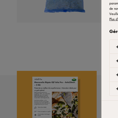
paramè
de nav
Veuill
Plus d
Gér
F
B