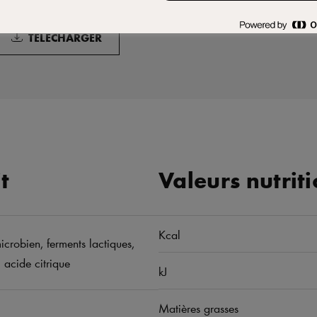
TÉLÉCHARGER
t
Valeurs nutrit
Kcal
crobien, ferments lactiques,
: acide citrique
kJ
Matières grasses