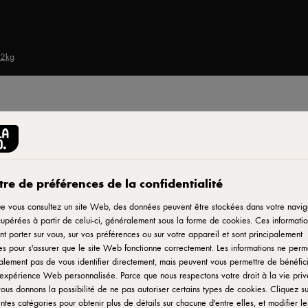
 2kg
ARLA® PRO
Mozzarella râpée IQF 
4x4x20mm 2kg
re de préférences de la confidentialité
e vous consultez un site Web, des données peuvent être stockées dans votre navig
upérées à partir de celui-ci, généralement sous la forme de cookies. Ces informatio
ID: 796183
t porter sur vous, sur vos préférences ou sur votre appareil et sont principalement
ées pour s'assurer que le site Web fonctionne correctement. Les informations ne perm
Le meilleur du goût et du filant de la mozzarella Arla Pro®, g
lement pas de vous identifier directement, mais peuvent vous permettre de bénéfic
surgélation « IQF» : maturation idéale pour un goût optimal, fo
expérience Web personnalisée. Parce que nous respectons votre droit à la vie priv
ous donnons la possibilité de ne pas autoriser certains types de cookies. Cliquez su
coûts optimisés et gain de temps en cuisine, conservation très
entes catégories pour obtenir plus de détails sur chacune d'entre elles, et modifier le