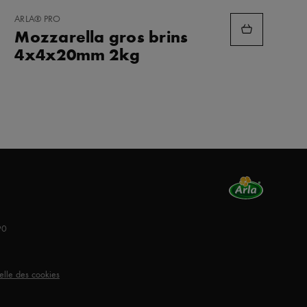
AJOUTER
ARLA® PRO
AUX
Mozzarella gros brins
FAVORIS
4x4x20mm 2kg
90
uelle des cookies