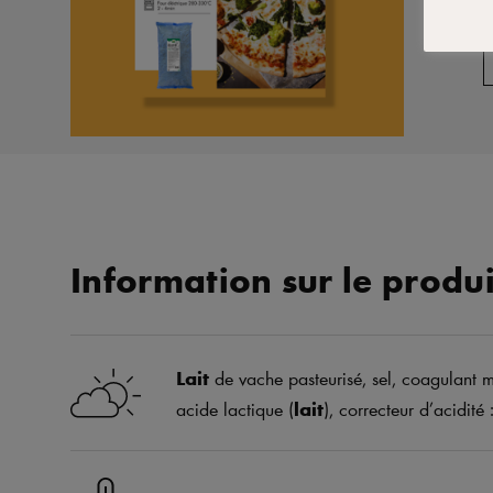
Information sur le produi
Lait
de vache pasteurisé, sel, coagulant mi
acide lactique (
lait
), correcteur d’acidité 