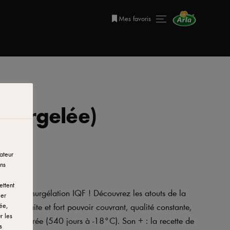
Mes favoris
(surgelée)
ateur
ns
ettent
râce à la surgélation IQF ! Découvrez les atouts de la
ier
nte parfaite et fort pouvoir couvrant, qualité constante,
ée,
r les
 longue durée (540 jours à -18°C). Son + : la recette de
s