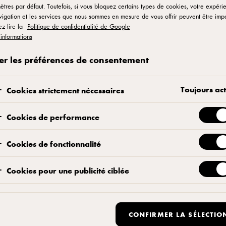
la mozzarella fraîche Arla Pro, alliée à la puissance de la tec
tres par défaut. Toutefois, si vous bloquez certains types de cookies, votre expéri
igation et les services que nous sommes en mesure de vous offrir peuvent être imp
ez lire la
Politique de confidentialité de Google
VOIR OÙ ACHETER LE PRODUIT
AJOUTER
’informations
Nous contacter
er les préférences de consentement
Toujours act
Cookies strictement nécessaires
Cookies de performance
Cookies de fonctionnalité
Cookies pour une publicité ciblée
ICHE PRODUIT DÉTAILLÉE
Télécharger la fiche produit
CONFIRMER LA SÉLECTIO
esoin de plus de détails ? Téléchargez la fiche technique de notre