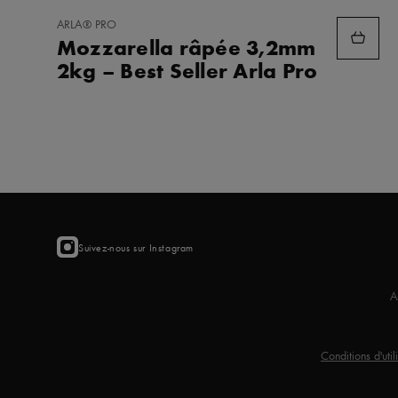
AJOUTER
ARLA® PRO
AUX
Mozzarella râpée 3,2mm
FAVORIS
2kg – Best Seller Arla Pro
Suivez-nous sur Instagram
A
Conditions d'util