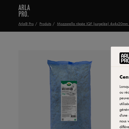
Arla® Pro
Produits
Mozzarella râpée IQF (surgelée) 4x4x20mm
Cent
Lorsqu
ou réc
peuven
utilis
généra
d'une 
nous v
différ