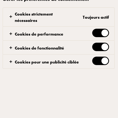
Cookies strictement
Toujours actif
nécessaires
Chez Arla Pro, agir pour une activité plus durable est au cœur de
notre travail quotidien et de celui de tous nos producteurs laitiers et
Cookies de performance
de nos partenaires, apportant ainsi une réponse aux attentes de
vos clients de plus en plus concernés par la cause
environnementale. Découvrez ci-dessous nos stratégies d'actions et
Cookies de fonctionnalité
rejoignez notre engagement pour un avenir plus durable.
Cookies pour une publicité ciblée
DE LA FERME À L'ASSIETTE
Développement durable
AGRICULTURE ET RESPECT DE L'ENVIRONNEMENT
Bien-être animal