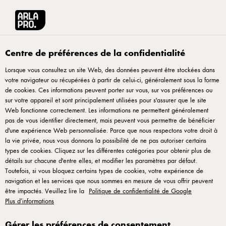
Arla® Pro
Soutenir le développement durable
Centre de préférences de la confidentialité
Lorsque vous consultez un site Web, des données peuvent être stockées dans
votre navigateur ou récupérées à partir de celui-ci, généralement sous la forme
de cookies. Ces informations peuvent porter sur vous, sur vos préférences ou
sur votre appareil et sont principalement utilisées pour s'assurer que le site
Web fonctionne correctement. Les informations ne permettent généralement
pas de vous identifier directement, mais peuvent vous permettre de bénéficier
d'une expérience Web personnalisée. Parce que nous respectons votre droit à
la vie privée, nous vous donnons la possibilité de ne pas autoriser certains
Soutenir le
types de cookies. Cliquez sur les différentes catégories pour obtenir plus de
détails sur chacune d'entre elles, et modifier les paramètres par défaut.
développement
Toutefois, si vous bloquez certains types de cookies, votre expérience de
durable
navigation et les services que nous sommes en mesure de vous offrir peuvent
être impactés. Veuillez lire la
Politique de confidentialité de Google
Plus d’informations
Travaillons ensemble pour un avenir plus durable
Gérer les préférences de consentement