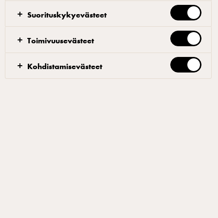
ideoimista brunssiresepteistä ja hurmaa oman kahvilasi tai
Suorituskykyevästeet
ravintolasi asiakaskunta. Kaikki ideat brunssipöytään löydät
reseptit-sivuiltamme hakusanalla "brunssi".
Toimivuusevästeet
Kohdistamisevästeet
Taikina
Mittaa vesimäärästä 0,200 kg ja lämmitä se
kädenlämpöiseksi. Mittaa veden joukkoon kuivahiiva
ja sokeri, anna seistä 10min huoneenlämmössä.
Sekoita kunnes hiiva ja sokeri ovat lähes liuennut
veteen. Mittaa yleiskoneen kulhoon jauhot ja suola,
lisää joukkoon hiivaseos ja loput 0,650 kg vedestä
(kylmänä). Vaivaa taikinaa puolinopeudella noin 16-
18 minuuttia, kunnes siinä on kaunis, kiiltävä sitko.
(Lisää vaivauksen alussa tarvittaessa joko vettä tai