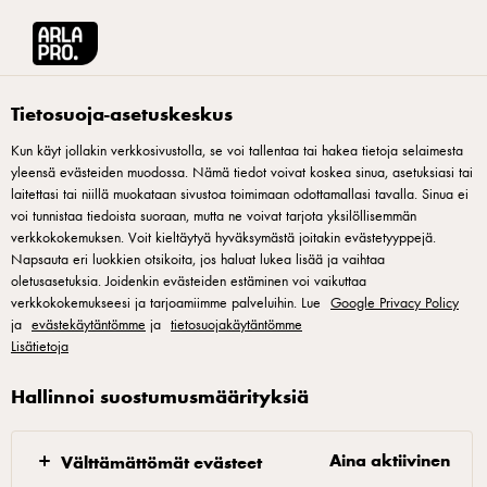
Arla® Pro Suomi
Reseptit
Bagelit ja tuorejuusto
Tietosuoja-asetuskeskus
Kun käyt jollakin verkkosivustolla, se voi tallentaa tai hakea tietoja selaimesta
yleensä evästeiden muodossa. Nämä tiedot voivat koskea sinua, asetuksiasi tai
Bagelit ja tuorejuusto
laitettasi tai niillä muokataan sivustoa toimimaan odottamallasi tavalla. Sinua ei
voi tunnistaa tiedoista suoraan, mutta ne voivat tarjota yksilöllisemmän
Bagelit saavat täydellisen sitkaan rakenteensa emäksisessä
verkkokokemuksen. Voit kieltäytyä hyväksymästä joitakin evästetyyppejä.
Napsauta eri luokkien otsikoita, jos haluat lukea lisää ja vaihtaa
vedessä keittämisestä, joka saadaan aikaan lisäämällä
oletusasetuksia. Joidenkin evästeiden estäminen voi vaikuttaa
ruokasoodaa keitinveteen. Tuoreet bagelit ovat loistava tuote
verkkokokemukseesi ja tarjoamiimme palveluihin. Lue
Google Privacy Policy
ja
niin aamiaiseksi, välipalaksi kuin nopeaksi lounaaksikin.
evästekäytäntömme
ja
tietosuojakäytäntömme
Lisätietoja
Täytteitä voi varioida loputtomasti, jolloin jokainen asiakas
löytää mieleisensä. Yksinkertaisimmillaan täydellisen sitkoisen
Hallinnoi suostumusmäärityksiä
bagelin voi täyttää vain Arla Pro Tuorejuustolla ja lisätä
joukkoon tuoretta ruohosipulia. Toimiva yhdistelmä!
Aina aktiivinen
Välttämättömät evästeet
Inspiroidu Arla Pron keittiömestari Markus Hurskaisen