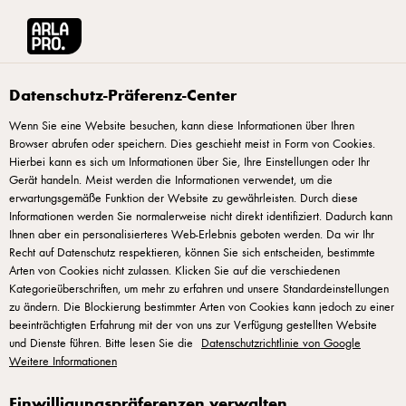
Arla® Pro
Rezepte
Sanddornmousse mit "Bernstein" und Sanddorncreme
Datenschutz-Präferenz-Center
Wenn Sie eine Website besuchen, kann diese Informationen über Ihren
Browser abrufen oder speichern. Dies geschieht meist in Form von Cookies.
Sanddornmousse mit
Hierbei kann es sich um Informationen über Sie, Ihre Einstellungen oder Ihr
"Bernstein" und
Gerät handeln. Meist werden die Informationen verwendet, um die
erwartungsgemäße Funktion der Website zu gewährleisten. Durch diese
Sanddorncreme
Informationen werden Sie normalerweise nicht direkt identifiziert. Dadurch kann
Ihnen aber ein personalisierteres Web-Erlebnis geboten werden. Da wir Ihr
Recht auf Datenschutz respektieren, können Sie sich entscheiden, bestimmte
Arten von Cookies nicht zulassen. Klicken Sie auf die verschiedenen
Kategorieüberschriften, um mehr zu erfahren und unsere Standardeinstellungen
zu ändern. Die Blockierung bestimmter Arten von Cookies kann jedoch zu einer
beeinträchtigten Erfahrung mit der von uns zur Verfügung gestellten Website
SANDDORN-MOUSSE
und Dienste führen. Bitte lesen Sie die
Datenschutzrichtlinie von Google
Weitere Informationen
Sanddorn, Zucker, Wasser und Vanille aufkochen und
Einwilligungspräferenzen verwalten