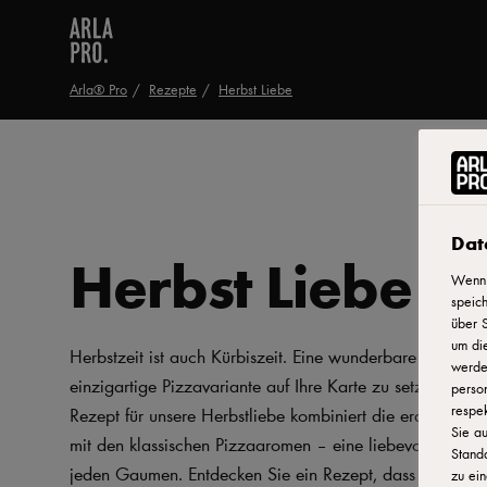
Arla® Pro
Rezepte
Herbst Liebe
Dat
Herbst Liebe
Wenn 
speich
über S
um di
Herbstzeit ist auch Kürbiszeit. Eine wunderbare Gelegenh
werden
einzigartige Pizzavariante auf Ihre Karte zu setzen. Das
person
respek
Rezept für unsere Herbstliebe kombiniert die erdige Süß
Sie au
mit den klassischen Pizzaaromen – eine liebevolle Über
Stand
jeden Gaumen. Entdecken Sie ein Rezept, dass auf kreat
zu ein