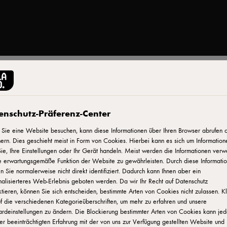
Drucken
enschutz-Präferenz-Center
Sie eine Website besuchen, kann diese Informationen über Ihren Browser abrufen 
ern. Dies geschieht meist in Form von Cookies. Hierbei kann es sich um Information
ie, Ihre Einstellungen oder Ihr Gerät handeln. Meist werden die Informationen verw
e erwartungsgemäße Funktion der Website zu gewährleisten. Durch diese Informati
eit, diese
 Sie normalerweise nicht direkt identifiziert. Dadurch kann Ihnen aber ein
 einfache
alisierteres Web-Erlebnis geboten werden. Da wir Ihr Recht auf Datenschutz
tieren, können Sie sich entscheiden, bestimmte Arten von Cookies nicht zulassen. K
e von Kürbis
f die verschiedenen Kategorieüberschriften, um mehr zu erfahren und unsere
raschung für
ardeinstellungen zu ändern. Die Blockierung bestimmter Arten von Cookies kann je
ive Weise mit
er beeinträchtigten Erfahrung mit der von uns zur Verfügung gestellten Website und