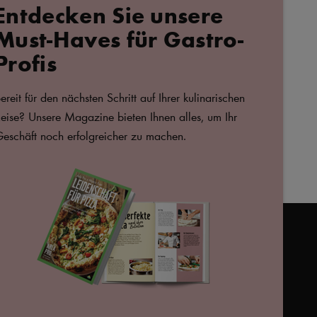
Entdecken Sie unsere
Valentins Pizza
Pi
Must-Haves für Gastro-
B
Profis
Fe
Pr
ereit für den nächsten Schritt auf Ihrer kulinarischen
B
eise? Unsere Magazine bieten Ihnen alles, um Ihr
(P
eschäft noch erfolgreicher zu machen.
723166,
arlaprode@arlafoods.com