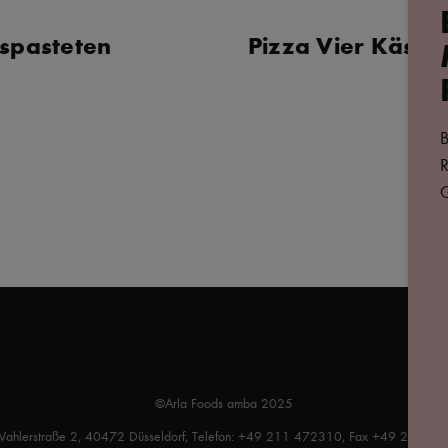
spasteten
Pizza Vier Käse
B
R
G
©Arla Foods amba 2025
Wahlerstraße 2, 40472 Düsseldorf, Telefon: +49 211 472310, Fax +49 211 4