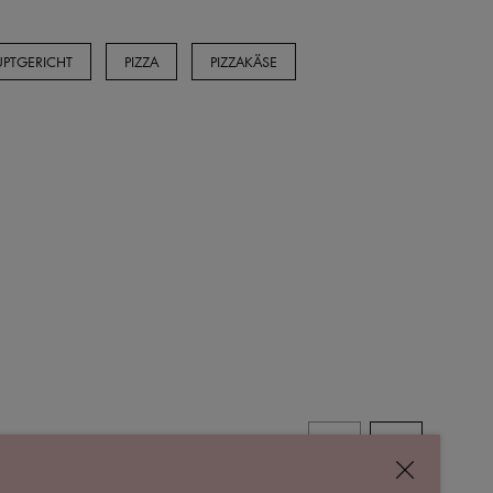
PTGERICHT
PIZZA
PIZZAKÄSE
ALLE REZEPTE
schließen