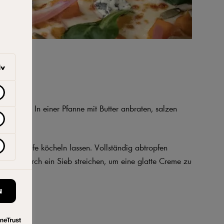
iv
chneiden. In einer Pfanne mit Butter anbraten, salzen
riger Stufe köcheln lassen. Vollständig abtropfen
ieren. Durch ein Sieb streichen, um eine glatte Creme zu
N