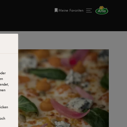
Meine Favoriten
oder
en
endet,
onen
licken
doch