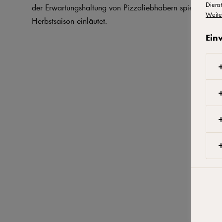
Dienst
der Erwartungshaltung von Pizzaliebhabern spielt und di
Weite
Herbstsaison einläutet.
Ein