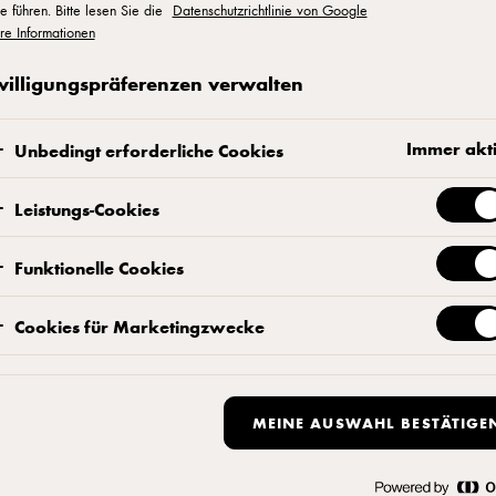
e führen. Bitte lesen Sie die
Datenschutzrichtlinie von Google
e kulinarische
re Informationen
willigungspräferenzen verwalten
Immer akt
Unbedingt erforderliche Cookies
Kürbiscreme:
Leistungs-Cookies
Kürbis schälen und in kleine Stücke s
und pfeffern.
Funktionelle Cookies
Anschließend für 30 Minuten auf nied
Cookies für Marketingzwecke
lassen, in einen Mixer geben und pür
erhalten.
MEINE AUSWAHL BESTÄTIGE
Feine Kürbiswürfel: