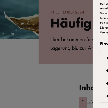
person
respek
11 SEPTEMBER 2024
Sie au
Häufig ge
Stand
zu ein
Dienst
Weite
Hier bekommen Sie Antwor
Ein
Lagerung bis zur Anwend
Inhalt
1. Was ist 