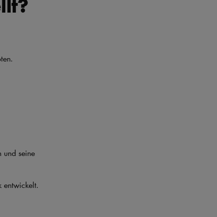
lt?
ten.
.
n und seine
 entwickelt.