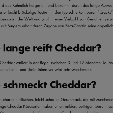
rd aus Kuhmilch hergestellt und bekommt durch das lange Auswa
ste, leicht bröckelige Textur mit den typisch erkennbaren “Cracks”
Käsesorten der Welt und wird in einer Vielzahl von Gerichten verw
auf Burgern erhält durch Zugabe von Beta-Carotin seine appetlich
 lange reift Cheddar?
 Cheddar variiert in der Regel zwischen 3 und 12 Monaten. Je läng
 seine Textur und desto intensiver wird sein Geschmack.
e schmeckt Cheddar?
n charakteristischen, leicht scharfen Geschmack, der mit zunehm
 Junge Cheddar-Käsesorten haben einen milden, buttrigen Geschma
-Käsesorten einen scharfen, nussigen Geschmack haben können.