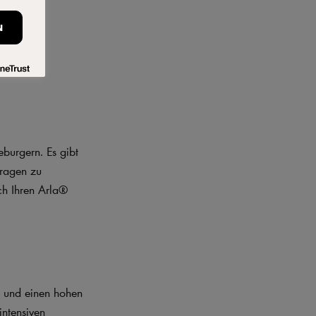
N
eburgern. Es gibt
Fragen zu
ch Ihren Arla®
t und einen hohen
intensiven