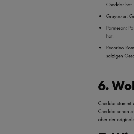
Cheddar hat.
Greyerzer: Gr
Parmesan: Par
hat.
Pecorino Roma
salzigen Ges
6. Wo
Cheddar stammt u
Cheddar schon sei
aber der original