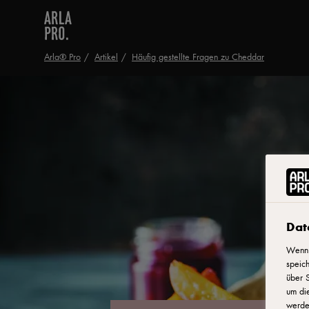
Arla® Pro
Artikel
Häufig gestellte Fragen zu Cheddar
Dat
Wenn 
speich
über S
um di
werden