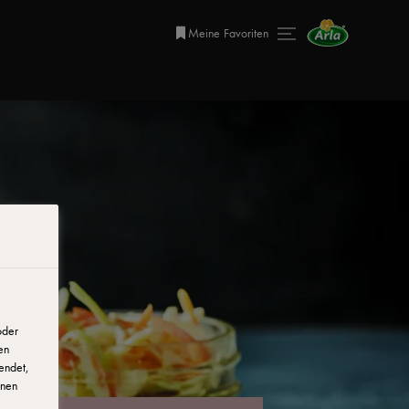
Meine Favoriten
oder
en
endet,
onen