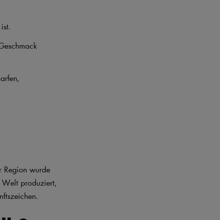
ist.
n Geschmack
arfen,
er Region wurde
 Welt produziert,
nftszeichen.