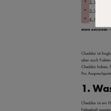
2. Wie lange
3. Wie schm
4. Für welch
MEHR ANZEIGEN
Cheddar ist fragl
aber auch Fakten
Cheddar haben, fi
Pro Ansprechpart
1. Was
Cheddar ist ein 
Fettgehalt auszei