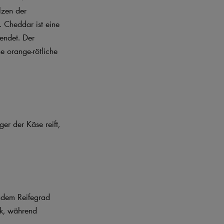
lzen der
. Cheddar ist eine
endet. Der
e orange-rötliche
er der Käse reift,
endem Reifegrad
ck, während