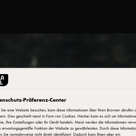
enschutz-Präferenz-Center
Sie eine Website besuchen, kann diese Informationen über Ihren Browser abrufen 
ern. Dies geschieht meist in Form von Cookies. Hierbei kann es sich um Information
ie, Ihre Einstellungen oder Ihr Gerät handeln. Meist werden die Informationen verw
e erwartungsgemäße Funktion der Website zu gewährleisten. Durch diese Informati
 Sie normalerweise nicht direkt identifiziert. Dadurch kann Ihnen aber ein