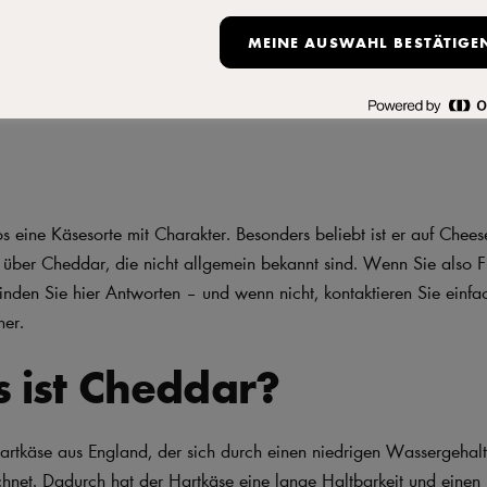
 reift Cheddar?
MEINE AUSWAHL BESTÄTIGE
eckt Cheddar?
e Gerichte eignet sich Cheddar am besten?
os eine Käsesorte mit Charakter. Besonders beliebt ist er auf Chees
 über Cheddar, die nicht allgemein bekannt sind. Wenn Sie also 
nden Sie hier Antworten – und wenn nicht, kontaktieren Sie einfa
ner.
 ist Cheddar?
Hartkäse aus England, der sich durch einen niedrigen Wassergehal
chnet. Dadurch hat der Hartkäse eine lange Haltbarkeit und einen 