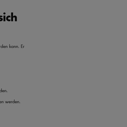
sich
rden kann. Er
den.
en werden.