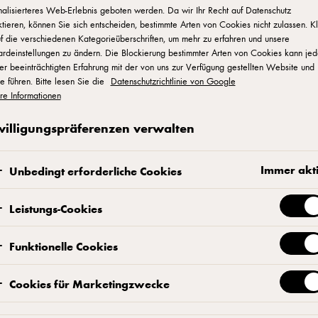
alisierteres Web-Erlebnis geboten werden. Da wir Ihr Recht auf Datenschutz
tieren, können Sie sich entscheiden, bestimmte Arten von Cookies nicht zulassen. K
f die verschiedenen Kategorieüberschriften, um mehr zu erfahren und unsere
stellte Fragen zu
ardeinstellungen zu ändern. Die Blockierung bestimmter Arten von Cookies kann je
er beeinträchtigten Erfahrung mit der von uns zur Verfügung gestellten Website und
e führen. Bitte lesen Sie die
Datenschutzrichtlinie von Google
re Informationen
ten auf alle FAQs zu Cheddar – von den Zutaten
willigungspräferenzen verwalten
ung.
Immer akt
Unbedingt erforderliche Cookies
Leistungs-Cookies
Funktionelle Cookies
Cookies für Marketingzwecke
Cheddar?