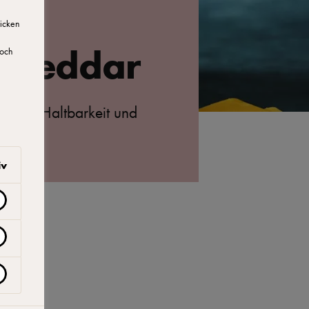
licken
 Cheddar
doch
 über Haltbarkeit und
iv