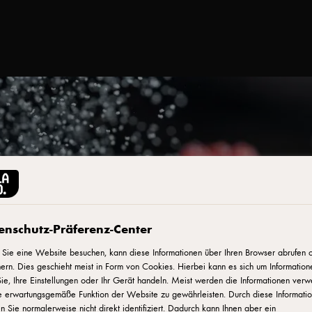
enschutz-Präferenz-Center
Sie eine Website besuchen, kann diese Informationen über Ihren Browser abrufen 
ern. Dies geschieht meist in Form von Cookies. Hierbei kann es sich um Information
ie, Ihre Einstellungen oder Ihr Gerät handeln. Meist werden die Informationen verw
e erwartungsgemäße Funktion der Website zu gewährleisten. Durch diese Informati
 Sie normalerweise nicht direkt identifiziert. Dadurch kann Ihnen aber ein