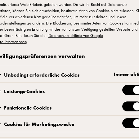
alisierteres Web-Erlebnis geboten werden. Da wir Ihr Recht auf Datenschutz
tieren, können Sie sich entscheiden, bestimmte Arten von Cookies nicht zulassen. K
f die verschiedenen Kategorieüberschriften, um mehr zu erfahren und unsere
stellte Fragen zu
ardeinstellungen zu ändern. Die Blockierung bestimmter Arten von Cookies kann je
er beeinträchtigten Erfahrung mit der von uns zur Verfügung gestellten Website und
e führen. Bitte lesen Sie die
Datenschutzrichtlinie von Google
e
re Informationen
willigungspräferenzen verwalten
en auf alle FAQs zu Frischkäse und speziell zu 
Immer akt
Unbedingt erforderliche Cookies
n den Zutaten über Haltbarkeit und Lagerung bis
Leistungs-Cookies
Funktionelle Cookies
Cookies für Marketingzwecke