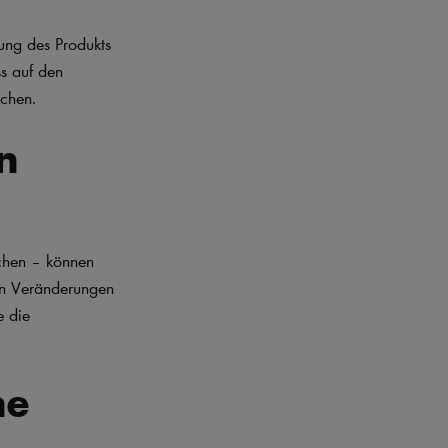
gung des Produkts
ss auf den
schen.
n
uchen – können
en Veränderungen
e die
ne