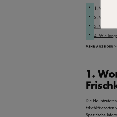
1. Woraus be
2. Warum ent
3. Wie lange
4. Wie lange
MEHR ANZEIGEN
1. Wo
Frisch
Die Hauptzutaten 
Frischkäsesorten 
Spezifische Infor