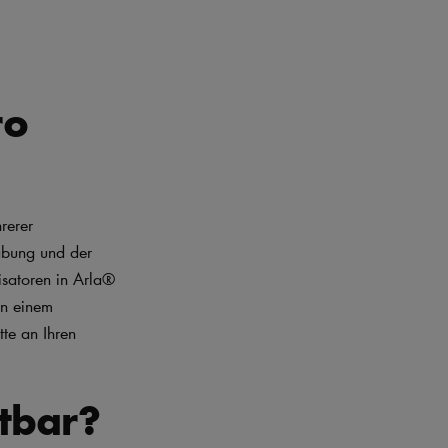
ro
rerer
abung und der
isatoren in Arla®
in einem
tte an Ihren
ltbar?