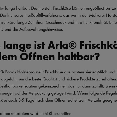
lativ lange haltbar. Die meisten Frischkäse können ungeöffnet bis zu
 Dank unseres Heißabfüllverfahrens, das wir in der Molkerei Hols
ischkäse lange Zeit ihren Geschmack und ihre Funktionalität. Bitt
HD und die Aufbewahrungshinweise.
 lange ist Arla® Frischk
dem Öffnen haltbar?
® Foods Holstebro stellt Frischkäse aus pasteurisierter Milch und
 abgefüllt, um die beste Qualität und sichere Produkte zu erhalten
desthaltbarkeitsdatum gekennzeichnet, das nur dann zutrifft, wenn
ungen auf der Verpackung gelagert wird. Wenn folgende Regeln
chkäse auch 3-5 Tage nach dem Öffnen sicher zum Verzehr geeignet
ltbarkeitsdatum wird nicht überschritten