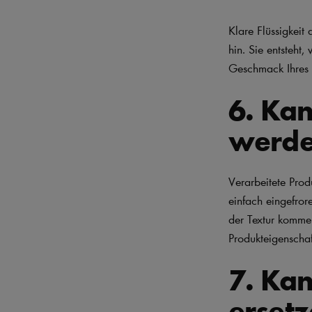
Klare Flüssigkeit
hin. Sie entsteht
Geschmack Ihres F
6. Kan
werd
Verarbeitete Pro
einfach eingefro
der Textur kommen
Produkteigenschaf
7. Ka
erset