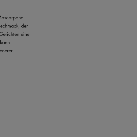
. Mascarpone
geschmack, der
Gerichten eine
 kann
enerer