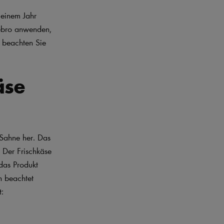
 einem Jahr
tebro anwenden,
e beachten Sie
äse
 Sahne her. Das
. Der Frischkäse
 das Produkt
 beachtet
: