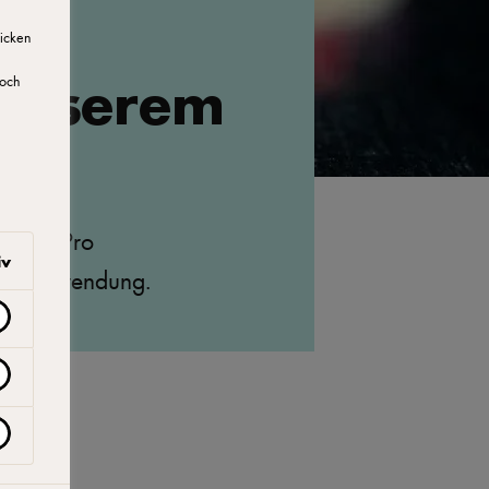
licken
 unserem
doch
Arla® Pro
iv
 zur Anwendung.