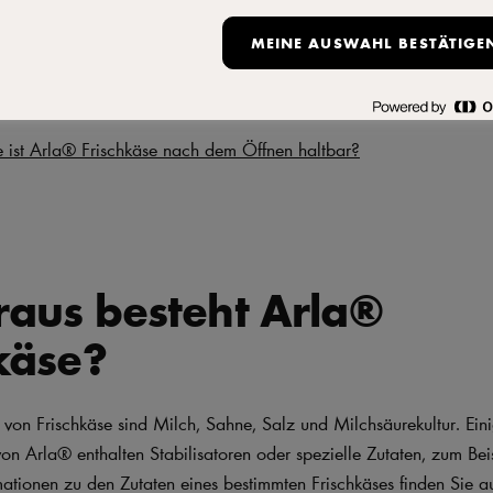
steht Arla® Frischkäse?
MEINE AUSWAHL BESTÄTIGE
halten einigen Frischkäsesorten von Arla® Pro Stabilisatoren?
 ist Frischkäse haltbar?
 ist Arla® Frischkäse nach dem Öffnen haltbar?
raus besteht Arla®
käse?
von Frischkäse sind Milch, Sahne, Salz und Milchsäurekultur. Ein
von Arla® enthalten Stabilisatoren oder spezielle Zutaten, zum Be
mationen zu den Zutaten eines bestimmten Frischkäses finden Sie a