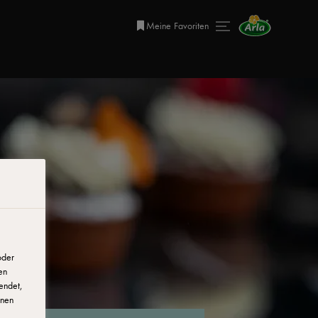
Meine Favoriten
oder
en
endet,
onen