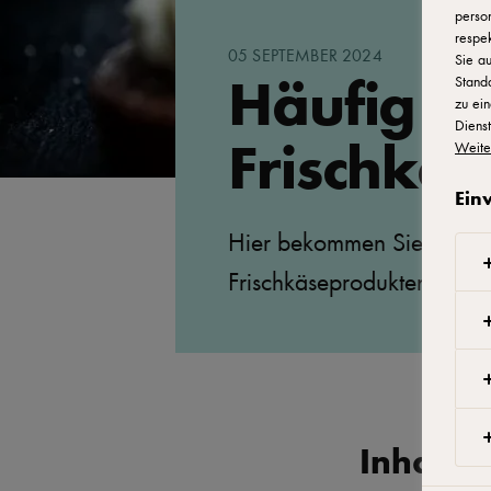
person
respek
05 SEPTEMBER 2024
Sie au
Häufig ge
Stand
zu ein
Dienst
Frischkäs
Weite
Ein
Hier bekommen Sie Antwort
Frischkäseprodukten – vo
Inhalt