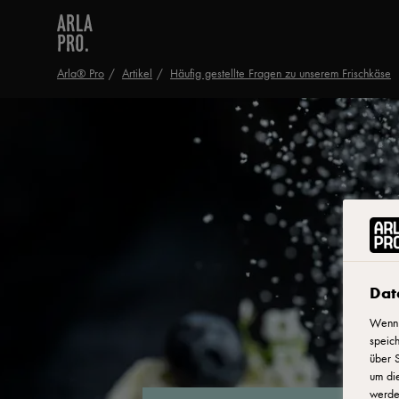
Arla® Pro
Artikel
Häufig gestellte Fragen zu unserem Frischkäse
Dat
Wenn 
speich
über S
um di
werden