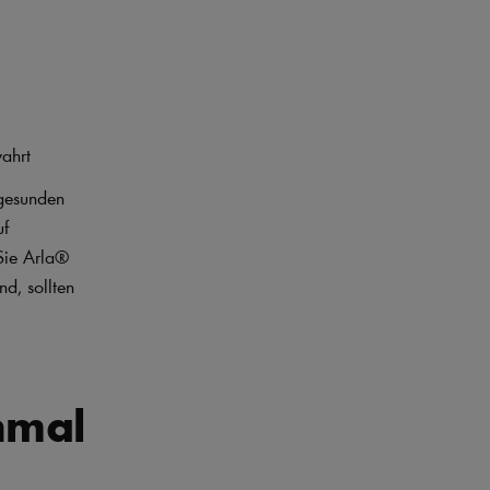
ahrt
 gesunden
uf
Sie Arla®
d, sollten
hmal