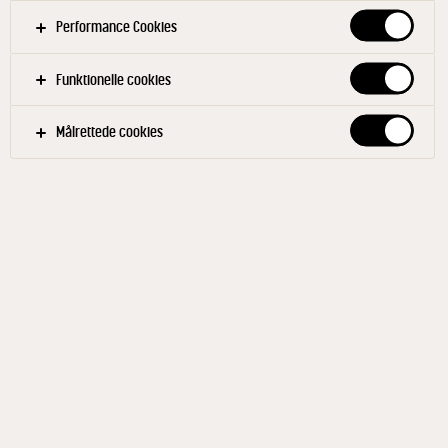
Performance Cookies
Funktionelle cookies
Målrettede cookies
UNIKA
Krondild 70+ 165 g
ID: 68692 3x165 g
En ostefortolkning af dild Kokken Erwin Lauterbach
foreslog en ostefortolkning af dild og de modne frø
fra dildskærmen. Osten skulle smage af dild fra