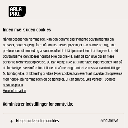
Arla® Pro
Produkter
Koryfé 50+ 1150 g
Ingen mælk uden cookies
Når du besøger en hjemmeside, kan den gemme eller indhente oplysninger fra din
browser, hovedsagelig i form af cookies. Disse oplysninger kan handle om dig, dine
præferencer, din enhed og anvendes ofte til at få hjemmesiden til at fungere korrekt.
Oplysningerne identificerer normalt ikke dig direkte, men de kan give dig en mere
personlig hjemmesideoplevelse. Du kan vælge ikke at tillade visse typer cookies. Klik på
de forskellige overskrifter for at finde ud af mere og ændre i vores standardindstillinger.
Du bør dog vide, at blokering af visse typer cookies kan eventuelt påvirke din oplevelse
med henblik på hjemmesiden og de tjenester, vi kan tilbyde. Læs venligst
Googles
privatlivspolitik
Mere information
Administrer indstillinger for samtykke
Altid aktive
Meget nødvendige cookies