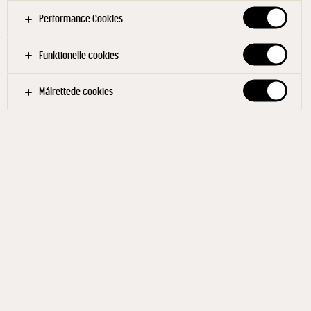
Performance Cookies
Funktionelle cookies
Målrettede cookies
UNIKA
Koryfé 50+ 1150 g
ID: 596598 8x1150 g
NYFORTOLKNING AF SVENSK KLASSIKER Koryfé tager
udgangspunkt i en af Sveriges mest populære oste,
hushållsosten, og bygger videre på den runde og
imødekommende skæreost med lidt mere af det hele.
Vores mejerister på Östersund Mejeri har kælet for
hver eneste detalje i produktionen og skabt en