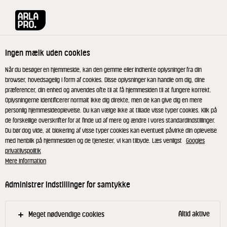
Arla® Pro
Produkter
Koncentreret Smør 1,8 kg
Ingen mælk uden cookies
Når du besøger en hjemmeside, kan den gemme eller indhente oplysninger fra din
browser, hovedsagelig i form af cookies. Disse oplysninger kan handle om dig, dine
præferencer, din enhed og anvendes ofte til at få hjemmesiden til at fungere korrekt.
Oplysningerne identificerer normalt ikke dig direkte, men de kan give dig en mere
personlig hjemmesideoplevelse. Du kan vælge ikke at tillade visse typer cookies. Klik på
de forskellige overskrifter for at finde ud af mere og ændre i vores standardindstillinger.
Du bør dog vide, at blokering af visse typer cookies kan eventuelt påvirke din oplevelse
med henblik på hjemmesiden og de tjenester, vi kan tilbyde. Læs venligst
Googles
privatlivspolitik
Mere information
Administrer indstillinger for samtykke
Altid aktive
Meget nødvendige cookies