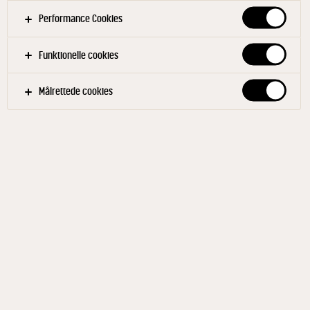
Performance Cookies
Funktionelle cookies
Målrettede cookies
ARLA® PRO
Koncentreret Smør 1,8 kg
ID: 67168 1x1.8 kg
Arla® Pro koncentreret smør kaldes også klaret smør
eller afklaret smør. Arla® Pro koncentreret smør er
smør, hvor vallen er fjernet, og der er derfor kun det
rene fedt tilbage. Klaret smør kan tåle meget høje
temperaturer – helt op til 210 grader – uden at