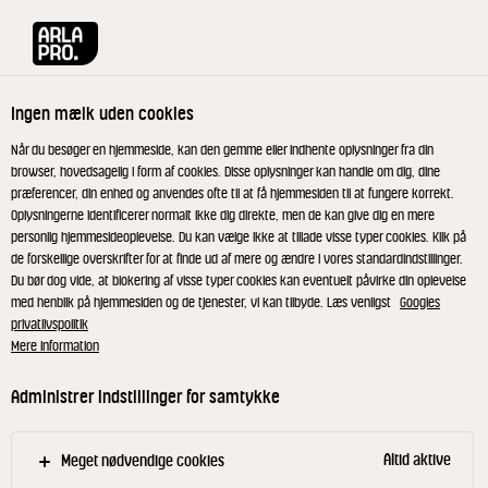
Arla® Pro
Opskrifter
Triple cheese
Ingen mælk uden cookies
Triple cheese
Når du besøger en hjemmeside, kan den gemme eller indhente oplysninger fra din
browser, hovedsagelig i form af cookies. Disse oplysninger kan handle om dig, dine
præferencer, din enhed og anvendes ofte til at få hjemmesiden til at fungere korrekt.
Oplysningerne identificerer normalt ikke dig direkte, men de kan give dig en mere
personlig hjemmesideoplevelse. Du kan vælge ikke at tillade visse typer cookies. Klik på
de forskellige overskrifter for at finde ud af mere og ændre i vores standardindstillinger.
Sådan laver du dejen
Du bør dog vide, at blokering af visse typer cookies kan eventuelt påvirke din oplevelse
med henblik på hjemmesiden og de tjenester, vi kan tilbyde. Læs venligst
Googles
privatlivspolitik
Opløs gæren i 90 % af vandet. Tilsæt langsomt 50
Mere information
% af melet, mens røremaskinen ælter. Tilsæt
derefter gradvist resten af melet. Når dejen
Administrer indstillinger for samtykke
begynder at samle sig efter ca. 6-7 minutter,
tilsættes saltet og halvdelen af det resterende
Altid aktive
Meget nødvendige cookies
vand.