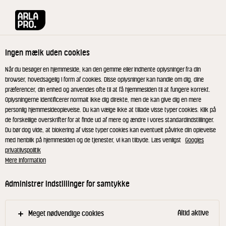
Arla® Pro
Opskrifter
Salted caramel latte
Ingen mælk uden cookies
Salted caramel latte
Når du besøger en hjemmeside, kan den gemme eller indhente oplysninger fra din
browser, hovedsagelig i form af cookies. Disse oplysninger kan handle om dig, dine
præferencer, din enhed og anvendes ofte til at få hjemmesiden til at fungere korrekt.
Oplysningerne identificerer normalt ikke dig direkte, men de kan give dig en mere
personlig hjemmesideoplevelse. Du kan vælge ikke at tillade visse typer cookies. Klik på
de forskellige overskrifter for at finde ud af mere og ændre i vores standardindstillinger.
Opvarm mælken til 60-65 °C og ekstrahér
Du bør dog vide, at blokering af visse typer cookies kan eventuelt påvirke din oplevelse
med henblik på hjemmesiden og de tjenester, vi kan tilbyde. Læs venligst
Googles
espressoen.
privatlivspolitik
Hæld sirup og espresso i et højt glas og tilsæt den
Mere information
varme mælk.
Administrer indstillinger for samtykke
Top med Cold Foam og pynt med karamelsauce
og fudge.
Altid aktive
Meget nødvendige cookies