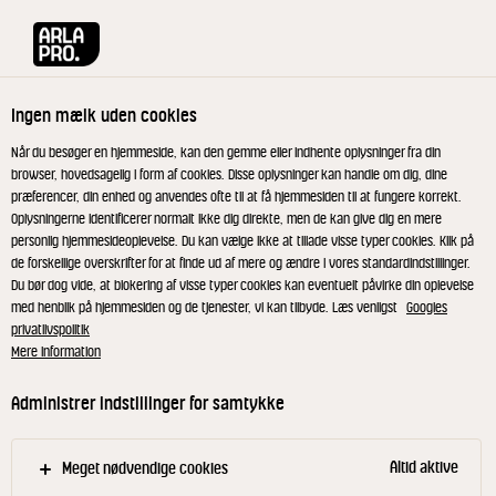
Arla® Pro
Opskrifter
White mocha ube
Ingen mælk uden cookies
White mocha ube
Når du besøger en hjemmeside, kan den gemme eller indhente oplysninger fra din
browser, hovedsagelig i form af cookies. Disse oplysninger kan handle om dig, dine
præferencer, din enhed og anvendes ofte til at få hjemmesiden til at fungere korrekt.
Oplysningerne identificerer normalt ikke dig direkte, men de kan give dig en mere
personlig hjemmesideoplevelse. Du kan vælge ikke at tillade visse typer cookies. Klik på
de forskellige overskrifter for at finde ud af mere og ændre i vores standardindstillinger.
Bring mælk, fløde og sukker i kog, hæld det over
Du bør dog vide, at blokering af visse typer cookies kan eventuelt påvirke din oplevelse
med henblik på hjemmesiden og de tjenester, vi kan tilbyde. Læs venligst
Googles
chokoladen og rør godt. Tilsæt salt.
privatlivspolitik
Hæld saucen over i en doseringsflaske og lad den
Mere information
køle af.
Administrer indstillinger for samtykke
Bland ube-pulveret med det varme vand og si det
for at undgå klumper.
Altid aktive
Meget nødvendige cookies
Fyld et glas med isterninger og tilsæt 4 cl ube-mix