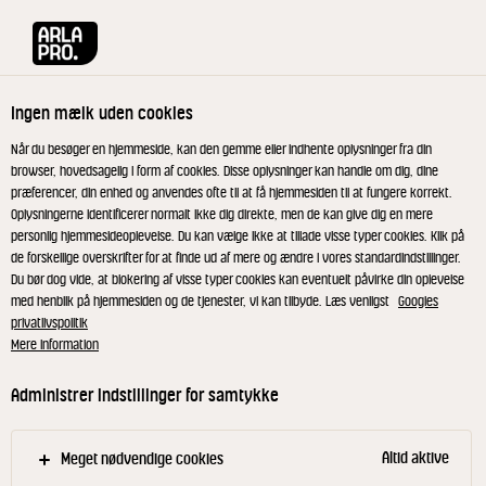
Arla® Pro
Opskrifter
Nordisk paella med 4 slags løg og blåmuslinge
Ingen mælk uden cookies
Nordisk paella med 4 slags
Når du besøger en hjemmeside, kan den gemme eller indhente oplysninger fra din
browser, hovedsagelig i form af cookies. Disse oplysninger kan handle om dig, dine
løg og blåmuslinger
præferencer, din enhed og anvendes ofte til at få hjemmesiden til at fungere korrekt.
Oplysningerne identificerer normalt ikke dig direkte, men de kan give dig en mere
personlig hjemmesideoplevelse. Du kan vælge ikke at tillade visse typer cookies. Klik på
Paella stammer oprindeligt fra Spanien, hvor det er
de forskellige overskrifter for at finde ud af mere og ændre i vores standardindstillinger.
Du bør dog vide, at blokering af visse typer cookies kan eventuelt påvirke din oplevelse
en yderst populær spise, der er nem at lave til
med henblik på hjemmesiden og de tjenester, vi kan tilbyde. Læs venligst
Googles
mange mennesker både til hverdag og ved mere
privatlivspolitik
festlige lejligheder. Her er den lavet i en nordisk
Mere information
udgave, hvor den søde løgsmag falder perfekt
Administrer indstillinger for samtykke
sammen med de salte muslinger og den bitre smag
fra øl og krydderurter. Fløden afrunder og giver
paellaen en fyldig smag og en cremet konsistens.
Altid aktive
Meget nødvendige cookies