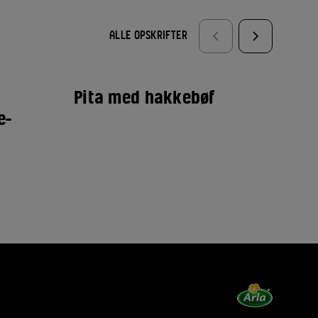
ALLE OPSKRIFTER
Pita med hakkebøf
Pi
e-