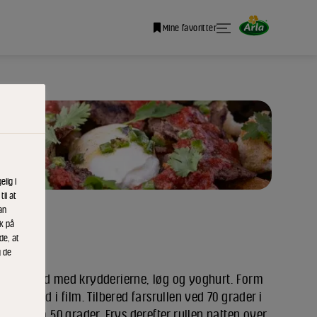
Mine favoritter
lig i
il at
an
ik på
de, at
g de
kket oksekød med krydderierne, løg og yoghurt. Form
stramt ind i film. Tilbered farsrullen ved 70 grader i
atur på 50 grader. Frys derefter rullen natten over.