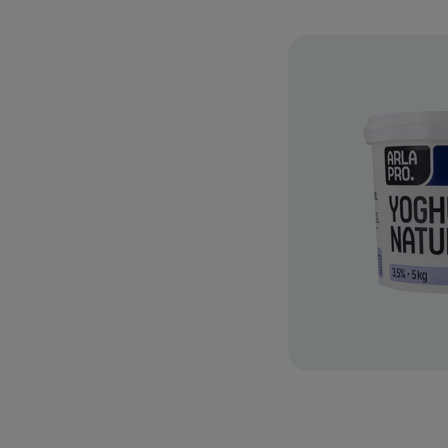
t yoghurt 10% 5 kg
t flødesmag. Konsistensen er
udskiller ikke væske, hvilket
til salater på buffeten. Er
ålægssalater, salater af
 og coleslaw, til yoghur...
TILFØJ TIL FAVORITTER