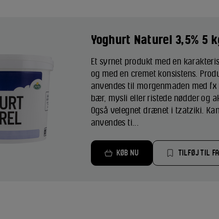
Yoghurt Naturel 3,5% 5 k
Et syrnet produkt med en karakteris
og med en cremet konsistens. Prod
anvendes til morgenmaden med fx f
bær, mysli eller ristede nødder og 
Også velegnet drænet i tzatziki. Kan
anvendes ti...
KØB NU
TILFØJ TIL F