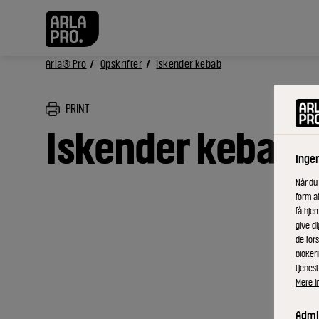
Arla® Pro
Opskrifter
Iskender kebab
PRINT
Iskender kebab
Inge
Når du
form a
få hjem
give di
de fors
bloker
tjenest
Mere i
Admin