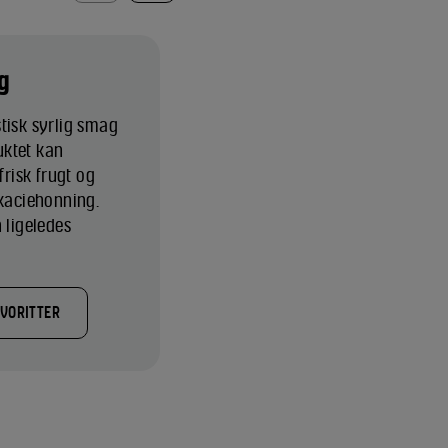
g
tisk syrlig smag
uktet kan
risk frugt og
akaciehonning.
 ligeledes
AVORITTER