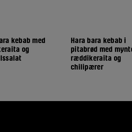
ara kebab med
Hara bara kebab i
eraita og
pitabrød med mynt
lssalat
ræddikeraita og
chilipærer