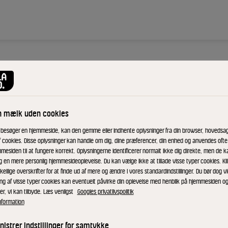
n mælk uden cookies
 besøger en hjemmeside, kan den gemme eller indhente oplysninger fra din browser, hovedsage
f cookies. Disse oplysninger kan handle om dig, dine præferencer, din enhed og anvendes ofte t
mesiden til at fungere korrekt. Oplysningerne identificerer normalt ikke dig direkte, men de k
g en mere personlig hjemmesideoplevelse. Du kan vælge ikke at tillade visse typer cookies. Kl
kellige overskrifter for at finde ud af mere og ændre i vores standardindstillinger. Du bør dog vi
Fars (skal laves dagen før)
ing af visse typer cookies kan eventuelt påvirke din oplevelse med henblik på hjemmesiden o
er, vi kan tilbyde. Læs venligst
Googles privatlivspolitik
Pil løg og blend det fint. Rør ha
nformation
farsen til en stor rulle og pak den 
istrer indstillinger for samtykke
ovnen til den opnår en kernetemper