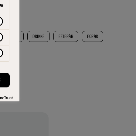
ve
LEMMÅLTID
DRIKKE
EFTERÅR
FORÅR
G