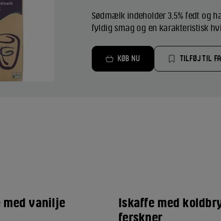
Sødmælk indeholder 3,5% fedt og h
fyldig smag og en karakteristisk h
KØB NU
TILFØJ TIL F
e med vanilje
Iskaffe med koldbr
ferskner