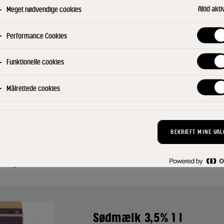
Altid akti
Meget nødvendige cookies
Filtre
Performance Cookies
KANTINE
BAGERI OG KAFFEBAR
MEL
Funktionelle cookies
SOMMER
Målrettede cookies
BEKRÆFT MINE VAL
e produkter
Sødmælk 3,5% 1 l