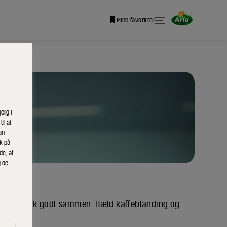
Mine favoritter
lig i
il at
an
ik på
de, at
g de
ffe og mælk godt sammen. Hæld kaffeblanding og
 iskoldt.