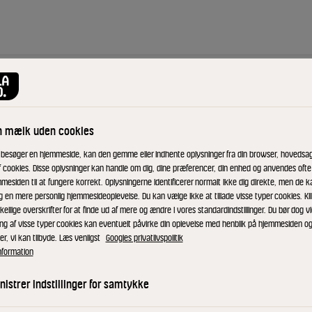
n mælk uden cookies
 besøger en hjemmeside, kan den gemme eller indhente oplysninger fra din browser, hovedsage
f cookies. Disse oplysninger kan handle om dig, dine præferencer, din enhed og anvendes ofte t
mesiden til at fungere korrekt. Oplysningerne identificerer normalt ikke dig direkte, men de k
let eller som
g en mere personlig hjemmesideoplevelse. Du kan vælge ikke at tillade visse typer cookies. Kl
kellige overskrifter for at finde ud af mere og ændre i vores standardindstillinger. Du bør dog vi
ing af visse typer cookies kan eventuelt påvirke din oplevelse med henblik på hjemmesiden o
er, vi kan tilbyde. Læs venligst
Googles privatlivspolitik
nformation
Blend karamel, vaniljepulver, ka
istrer indstillinger for samtykke
isterninger i dispenseren og server