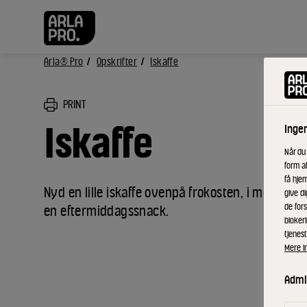
Arla® Pro
Opskrifter
Iskaffe
PRINT
Iskaffe
Inge
Når du
form a
få hjem
Nyd en lille iskaffe ovenpå frokosten, i mødeloka
give di
de fors
en eftermiddagssnack.
bloker
tjenest
Mere i
Admin