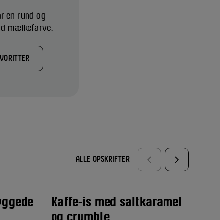
ar en rund og
vid mælkefarve.
AVORITTER
ALLE OPSKRIFTER
yggede
Kaffe-is med saltkaramel
Is
og crumble