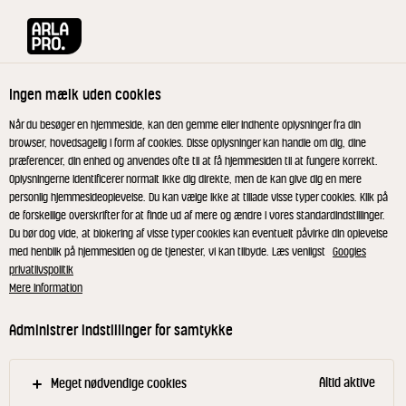
Arla® Pro
Opskrifter
Gulerodstoast med hvidskimmelost og mayo af
Ingen mælk uden cookies
Gulerodstoast med
Når du besøger en hjemmeside, kan den gemme eller indhente oplysninger fra din
browser, hovedsagelig i form af cookies. Disse oplysninger kan handle om dig, dine
hvidskimmelost og mayo af
præferencer, din enhed og anvendes ofte til at få hjemmesiden til at fungere korrekt.
Oplysningerne identificerer normalt ikke dig direkte, men de kan give dig en mere
gulerødder og soltørrede
personlig hjemmesideoplevelse. Du kan vælge ikke at tillade visse typer cookies. Klik på
de forskellige overskrifter for at finde ud af mere og ændre i vores standardindstillinger.
tomater
Du bør dog vide, at blokering af visse typer cookies kan eventuelt påvirke din oplevelse
med henblik på hjemmesiden og de tjenester, vi kan tilbyde. Læs venligst
Googles
privatlivspolitik
Den klassiske grillede cheese sandwich møder her
Mere information
det grønne køkken og en smagfuld hvidskimmelost.
Administrer indstillinger for samtykke
Osten kombineres med gulerødder, brunet smør og
frisk grønkål. En sandwich med vinterens råvarer.
Altid aktive
Meget nødvendige cookies