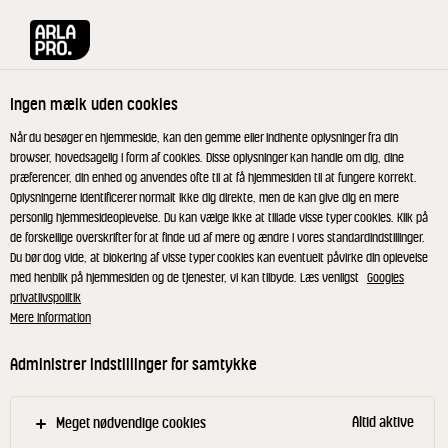
Arla® Pro
Opskrifter
Grillet agurk med brunet smør, kapers og flød
Ingen mælk uden cookies
Grillet agurk med brunet
Når du besøger en hjemmeside, kan den gemme eller indhente oplysninger fra din
browser, hovedsagelig i form af cookies. Disse oplysninger kan handle om dig, dine
smør, kapers og flødeost
præferencer, din enhed og anvendes ofte til at få hjemmesiden til at fungere korrekt.
Oplysningerne identificerer normalt ikke dig direkte, men de kan give dig en mere
personlig hjemmesideoplevelse. Du kan vælge ikke at tillade visse typer cookies. Klik på
Sommersalat i nye klæder på sprødt rugbrød med
de forskellige overskrifter for at finde ud af mere og ændre i vores standardindstillinger.
Du bør dog vide, at blokering af visse typer cookies kan eventuelt påvirke din oplevelse
brunet kryddersmør og grillede agurker.
med henblik på hjemmesiden og de tjenester, vi kan tilbyde. Læs venligst
Googles
privatlivspolitik
Mere information
Brun smørret til det er gyldent og dufter af
Administrer indstillinger for samtykke
saltkaramel. Tag gryden af varmen.
Flæk agurkerne og skrab kernerne ud med en
Altid aktive
Meget nødvendige cookies
teske (gem kernerne). Del agurkerne i ca. 10 cm