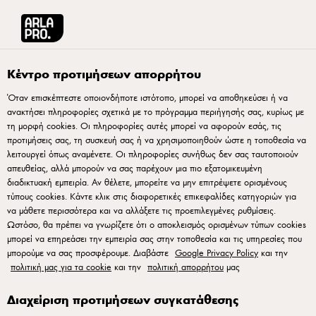
Arla® Pro Ελλάδα
Συνταγές
Σου με φρέσκο τυρί κρέμα και γέμιση βερίκο
Κέντρο προτιμήσεων απορρήτου
Όταν επισκέπτεστε οποιονδήποτε ιστότοπο, μπορεί να αποθηκεύσει ή να
ανακτήσει πληροφορίες σχετικά με το πρόγραμμα περιήγησής σας, κυρίως με
Σου με φρέσκο τυρί κρέμα
τη μορφή cookies. Οι πληροφορίες αυτές μπορεί να αφορούν εσάς, τις
και γέμιση βερίκοκο-
προτιμήσεις σας, τη συσκευή σας ή να χρησιμοποιηθούν ώστε η τοποθεσία να
λειτουργεί όπως αναμένετε. Οι πληροφορίες συνήθως δεν σας ταυτοποιούν
περγαμόντο
απευθείας, αλλά μπορούν να σας παρέχουν μια πιο εξατομικευμένη
διαδικτυακή εμπειρία. Αν θέλετε, μπορείτε να μην επιτρέψετε ορισμένους
τύπους cookies. Κάντε κλικ στις διαφορετικές επικεφαλίδες κατηγοριών για
να μάθετε περισσότερα και να αλλάξετε τις προεπιλεγμένες ρυθμίσεις.
Ωστόσο, θα πρέπει να γνωρίζετε ότι ο αποκλεισμός ορισμένων τύπων cookies
μπορεί να επηρεάσει την εμπειρία σας στην τοποθεσία και τις υπηρεσίες που
μπορούμε να σας προσφέρουμε. Διαβάστε
Google Privacy Policy
και την
Για το τυρί κρέμα
πολιτική μας για τα cookie
και την
πολιτική απορρήτου
μας
Μουλιάστε τη ζελατίνη σε κρύο νερό.
Διαχείριση προτιμήσεων συγκατάθεσης