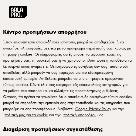
Arla® Pro Ελλάδα
Συνταγές
Κρεμ μπρουλέ με άρωμα καφέ
Κέντρο προτιμήσεων απορρήτου
Όταν επισκέπτεστε οποιονδήποτε ιστότοπο, μπορεί να αποθηκεύσει ή να
ανακτήσει πληροφορίες σχετικά με το πρόγραμμα περιήγησής σας, κυρίως με
Κρεμ μπρουλέ με άρωμα
τη μορφή cookies. Οι πληροφορίες αυτές μπορεί να αφορούν εσάς, τις
καφέ
προτιμήσεις σας, τη συσκευή σας ή να χρησιμοποιηθούν ώστε η τοποθεσία να
λειτουργεί όπως αναμένετε. Οι πληροφορίες συνήθως δεν σας ταυτοποιούν
απευθείας, αλλά μπορούν να σας παρέχουν μια πιο εξατομικευμένη
Σε αυτήν την κρεμ μπρουλέ προσθέτουμε λίγους κόκκους
διαδικτυακή εμπειρία. Αν θέλετε, μπορείτε να μην επιτρέψετε ορισμένους
τύπους cookies. Κάντε κλικ στις διαφορετικές επικεφαλίδες κατηγοριών για
καφέ για ένα διακριτικό άρωμα που δεν επισκιάζει τη
να μάθετε περισσότερα και να αλλάξετε τις προεπιλεγμένες ρυθμίσεις.
βανίλια, αλλά την αναδεικνύει. Μπορείς επίσης να
Ωστόσο, θα πρέπει να γνωρίζετε ότι ο αποκλεισμός ορισμένων τύπων cookies
πειραματιστείς με άλλες γεύσεις, όπως κόκκους κακάο ή
μπορεί να επηρεάσει την εμπειρία σας στην τοποθεσία και τις υπηρεσίες που
μπορούμε να σας προσφέρουμε. Διαβάστε
Google Privacy Policy
και την
τόνκα, για μια ιδιαίτερη παραλλαγή.
πολιτική μας για τα cookie
και την
πολιτική απορρήτου
μας
Διαχείριση προτιμήσεων συγκατάθεσης