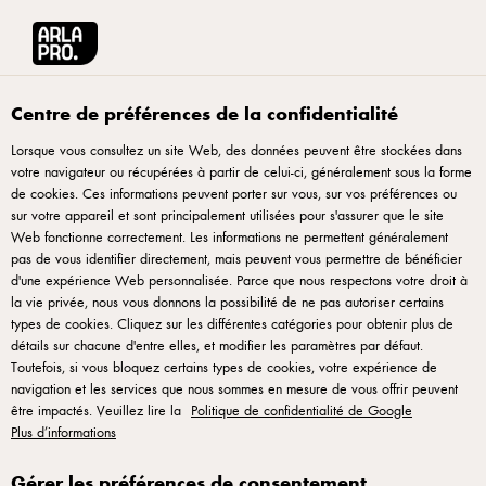
Arla® Pro
Tendances et inspiration
Jeux Olympiques 2024 : Gonflez vos m
Centre de préférences de la confidentialité
Lorsque vous consultez un site Web, des données peuvent être stockées dans
votre navigateur ou récupérées à partir de celui-ci, généralement sous la forme
de cookies. Ces informations peuvent porter sur vous, sur vos préférences ou
sur votre appareil et sont principalement utilisées pour s'assurer que le site
Web fonctionne correctement. Les informations ne permettent généralement
pas de vous identifier directement, mais peuvent vous permettre de bénéficier
d'une expérience Web personnalisée. Parce que nous respectons votre droit à
la vie privée, nous vous donnons la possibilité de ne pas autoriser certains
types de cookies. Cliquez sur les différentes catégories pour obtenir plus de
détails sur chacune d'entre elles, et modifier les paramètres par défaut.
Toutefois, si vous bloquez certains types de cookies, votre expérience de
navigation et les services que nous sommes en mesure de vous offrir peuvent
30 JUIN 2025
être impactés. Veuillez lire la
Politique de confidentialité de Google
Jeux Olympiques 2024
Plus d’informations
: Gonflez vos muscles,
Gérer les préférences de consentement