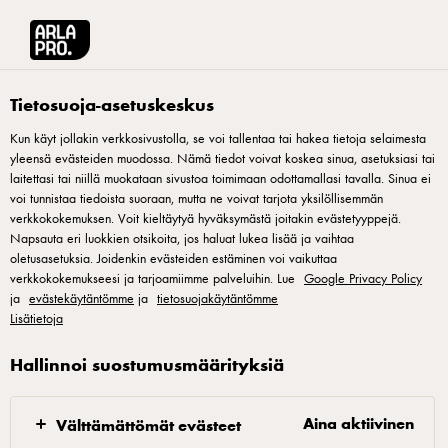
Arla® Pro Suomi
Vastuullisuus Arlalla
Vastuullisuus
Tietosuoja-asetuskeskus
Kun käyt jollakin verkkosivustolla, se voi tallentaa tai hakea tietoja selaimesta
yleensä evästeiden muodossa. Nämä tiedot voivat koskea sinua, asetuksiasi tai
laitettasi tai niillä muokataan sivustoa toimimaan odottamallasi tavalla. Sinua ei
voi tunnistaa tiedoista suoraan, mutta ne voivat tarjota yksilöllisemmän
verkkokokemuksen. Voit kieltäytyä hyväksymästä joitakin evästetyyppejä.
Napsauta eri luokkien otsikoita, jos haluat lukea lisää ja vaihtaa
oletusasetuksia. Joidenkin evästeiden estäminen voi vaikuttaa
verkkokokemukseesi ja tarjoamiimme palveluihin. Lue
Google Privacy Policy
Kohti kestävämpää
ja
evästekäytäntömme
ja
tietosuojakäytäntömme
Lisätietoja
huomista
Hallinnoi suostumusmäärityksiä
Aina aktiivinen
Välttämättömät evästeet
Pellolta pöytään