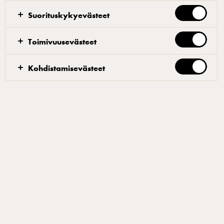
Suorituskykyevästeet
Arla Foods -konsernin tavoite on olla hiilineutraali vuoteen
2050 mennessä kaikilla markkina-alueillaan. Toimenpiteet
Toimivuusevästeet
kattavat koko arvoketjun pellolta pöytään, myös Suomessa.
Päästöjä vähennetään teoilla, ei puheilla.
Kohdistamisevästeet
TEKOJA PÄÄSKYJEN PUOLESTA – #TILAATOIVOLLE
Kesällä 2023 tehtiin
uhanalaisille pääskyille yli
150 uutta pesää
Me Arlalla rakennamme pääskyille parempaa
tulevaisuutta yhdessä BirdLifen ja maitotilojen kanssa.
Luontokadon torjumiseen tähtäävän hankkeemme