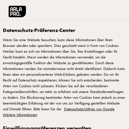
Arla® Pro
Rezepte
Gebratene Petersilienwurzel mit Pilz- & Wurzelgemüsee
Datenschutz-Präferenz-Center
Wenn Sie eine Website besuchen, kann diese Informationen über Ihren
Browser abrufen oder speichern. Dies geschieht meist in Form von Cookies.
Gebratene
Hierbei kann es sich um Informationen über Sie, Ihre Einstellungen oder Ihr
Petersilienwurzel mit Pilz-
Gerät handeln. Meist werden die Informationen verwendet, um die
erwartungsgemäße Funktion der Website zu gewährleisten. Durch diese
& Wurzelgemüseeintopf
Informationen werden Sie normalerweise nicht direkt identifiziert. Dadurch kann
Ihnen aber ein personalisierteres Web-Erlebnis geboten werden. Da wir Ihr
Recht auf Datenschutz respektieren, können Sie sich entscheiden, bestimmte
Arten von Cookies nicht zulassen. Klicken Sie auf die verschiedenen
Kategorieüberschriften, um mehr zu erfahren und unsere Standardeinstellungen
zu ändern. Die Blockierung bestimmter Arten von Cookies kann jedoch zu einer
beeinträchtigten Erfahrung mit der von uns zur Verfügung gestellten Website
Zubereitung
und Dienste führen. Bitte lesen Sie die
Datenschutzrichtlinie von Google
Weitere Informationen
Champignons, Knollensellerie, Karotten und Zwiebeln
Einwilligungspräferenzen verwalten