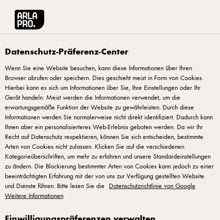
Arla® Pro
Rezepte
Bio-Kartoffelstampf mit gegrillten Schalotten und Äpfeln
Datenschutz-Präferenz-Center
Wenn Sie eine Website besuchen, kann diese Informationen über Ihren
Browser abrufen oder speichern. Dies geschieht meist in Form von Cookies.
Bio-Kartoffelstampf mit
Hierbei kann es sich um Informationen über Sie, Ihre Einstellungen oder Ihr
gegrillten Schalotten und
Gerät handeln. Meist werden die Informationen verwendet, um die
erwartungsgemäße Funktion der Website zu gewährleisten. Durch diese
Äpfeln
Informationen werden Sie normalerweise nicht direkt identifiziert. Dadurch kann
Ihnen aber ein personalisierteres Web-Erlebnis geboten werden. Da wir Ihr
Recht auf Datenschutz respektieren, können Sie sich entscheiden, bestimmte
Arten von Cookies nicht zulassen. Klicken Sie auf die verschiedenen
Kategorieüberschriften, um mehr zu erfahren und unsere Standardeinstellungen
zu ändern. Die Blockierung bestimmter Arten von Cookies kann jedoch zu einer
beeinträchtigten Erfahrung mit der von uns zur Verfügung gestellten Website
Bio-Kartoffelstampf:
und Dienste führen. Bitte lesen Sie die
Datenschutzrichtlinie von Google
Weitere Informationen
Kartoffeln, Knollensellerie und Pastinaken kochen, bis
Einwilligungspräferenzen verwalten